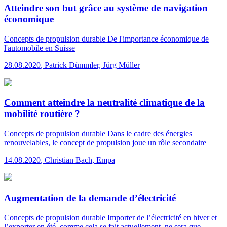
Atteindre son but grâce au système de navigation
économique
Concepts de propulsion durable
De l'importance économique de
l'automobile en Suisse
28.08.2020
,
Patrick Dümmler, Jürg Müller
Comment atteindre la neutralité climatique de la
mobilité routière ?
Concepts de propulsion durable
Dans le cadre des énergies
renouvelables, le concept de propulsion joue un rôle secondaire
14.08.2020
,
Christian Bach, Empa
Augmentation de la demande d’électricité
Concepts de propulsion durable
Importer de l’électricité en hiver et
l’exporter en été, comme cela se fait actuellement, ne sera que