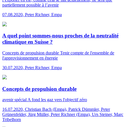
partiellement possible à l’avenir
07.08.2020
,
Peter Richner, Empa
A quel point sommes-nous proches de la neutralité
climatique en Suisse ?
Concepts de propulsion durable
Tenir compte de l'ensemble de
l'approvisionnement en énergie
30.07.2020
,
Peter Richner, Empa
Concepts de propulsion durable
avenir spécial
A fond les gaz vers l'objectif zéro
16.07.2020
,
Christian Bach (Empa), Patrick Dümmler, Peter
Grünenfelder, Jürg Müller, Peter Richner (Empa), Urs Steiner, Marc
Tribelhorn