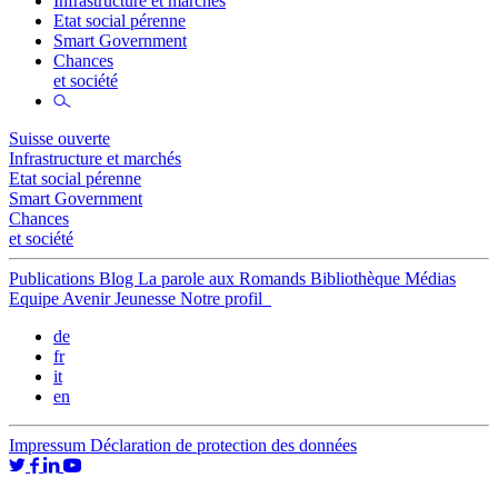
Infrastructure et marchés
Etat social pérenne
Smart Government
Chances
et société
Suisse ouverte
Infrastructure et marchés
Etat social pérenne
Smart Government
Chances
et société
Publications
Blog
La parole aux Romands
Bibliothèque
Médias
Equipe
Avenir Jeunesse
Notre profil
de
fr
it
en
Impressum
Déclaration de protection des données