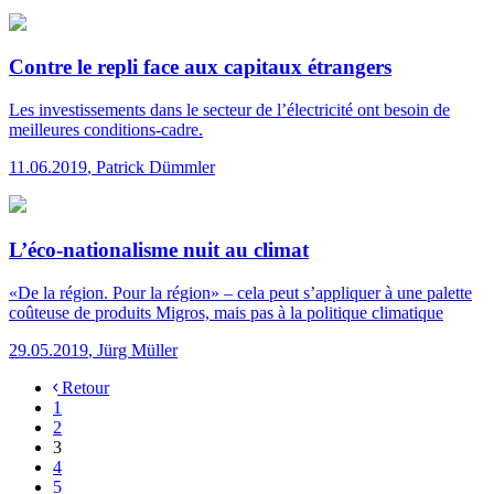
Contre le repli face aux capitaux étrangers
Les investissements dans le secteur de l’électricité ont besoin de
meilleures conditions-cadre.
11.06.2019
,
Patrick Dümmler
L’éco-nationalisme nuit au climat
«De la région. Pour la région» – cela peut s’appliquer à une palette
coûteuse de produits Migros, mais pas à la politique climatique
29.05.2019
,
Jürg Müller
Retour
1
2
3
4
5