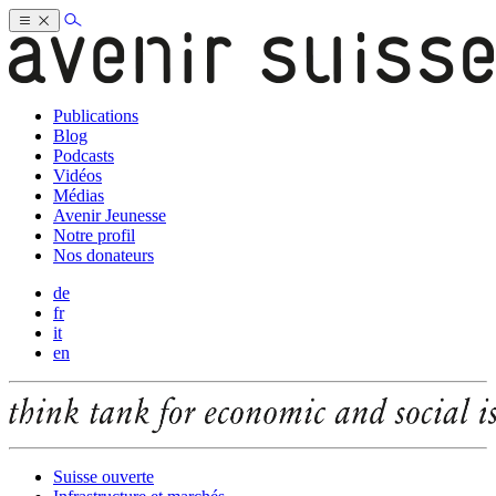
Publications
Blog
Podcasts
Vidéos
Médias
Avenir Jeunesse
Notre profil
Nos donateurs
de
fr
it
en
Suisse ouverte