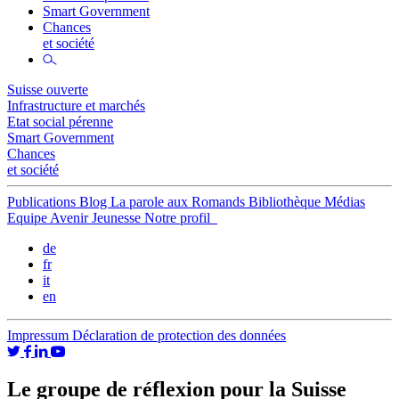
Smart Government
Chances
et société
Suisse ouverte
Infrastructure et marchés
Etat social pérenne
Smart Government
Chances
et société
Publications
Blog
La parole aux Romands
Bibliothèque
Médias
Equipe
Avenir Jeunesse
Notre profil
de
fr
it
en
Impressum
Déclaration de protection des données
Le groupe de réflexion pour la Suisse