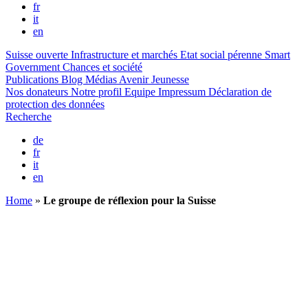
fr
it
en
Suisse ouverte
Infrastructure et marchés
Etat social pérenne
Smart
Government
Chances et société
Publications
Blog
Médias
Avenir Jeunesse
Nos donateurs
Notre profil
Equipe
Impressum
Déclaration de
protection des données
Recherche
de
fr
it
en
Home
»
Le groupe de réflexion pour la Suisse