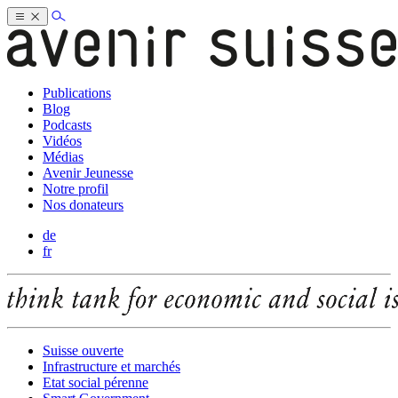
Publications
Blog
Podcasts
Vidéos
Médias
Avenir Jeunesse
Notre profil
Nos donateurs
de
fr
Suisse ouverte
Infrastructure et marchés
Etat social pérenne