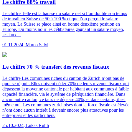
Le chiffre 88% travail
Le chiffre
Telle est la hausse du salaire net si l’on double son temps
de travail en Suisse de 50 à 100 % et que l’on perçoit le salaire
moyen. La Suisse se place ainsi en bonne deuxième position en
Europe. Du moins pour les célibataires gagnant un salaire moyen,
les taux…
01.11.2024
,
Marco Salvi
Le chiffre 70 % transfert des revenus fiscaux
Le chiffre
Les communes riches du canton de Zurich n’ont pas de
quoi se réjouir. Elles doivent céder 70% de leurs revenus fiscaux qui
dépassent la moyenne cantonale par habitant aux communes à faible
capacité financière, via le système de péréquation financière. Dans
aucun autre canton, ce taux ne dépasse 40%, et dans certains, il est
même nul. Les communes zurichoises dont la force fiscale est élevée
n’ont donc aucun intérêt à devenir encore plus attractives pour les
entreprises et les particuliers.
25.10.2024
,
Lukas Rühli