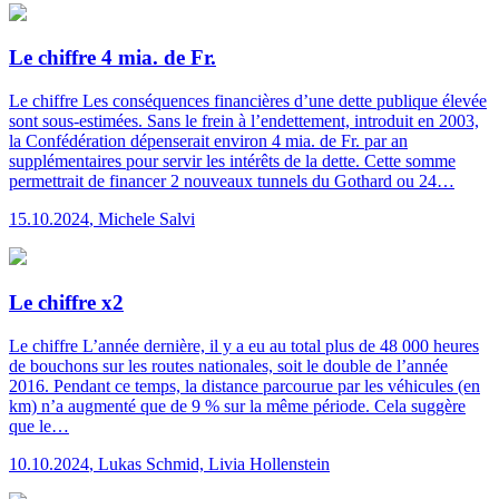
Le chiffre 4 mia. de Fr.
Le chiffre
Les conséquences financières d’une dette publique élevée
sont sous-estimées. Sans le frein à l’endettement, introduit en 2003,
la Confédération dépenserait environ 4 mia. de Fr. par an
supplémentaires pour servir les intérêts de la dette. Cette somme
permettrait de financer 2 nouveaux tunnels du Gothard ou 24…
15.10.2024
,
Michele Salvi
Le chiffre x2
Le chiffre
L’année dernière, il y a eu au total plus de 48 000 heures
de bouchons sur les routes nationales, soit le double de l’année
2016. Pendant ce temps, la distance parcourue par les véhicules (en
km) n’a augmenté que de 9 % sur la même période. Cela suggère
que le…
10.10.2024
,
Lukas Schmid, Livia Hollenstein