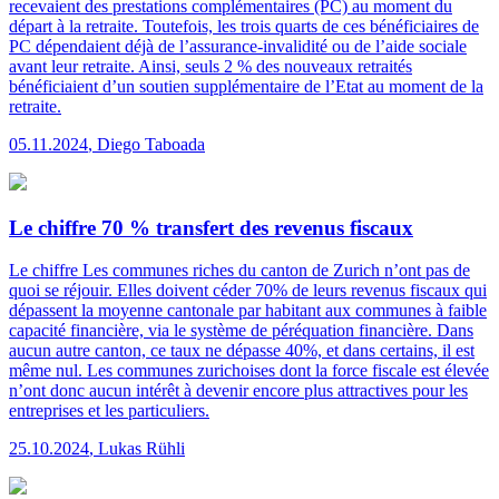
recevaient des prestations complémentaires (PC) au moment du
départ à la retraite. Toutefois, les trois quarts de ces bénéficiaires de
PC dépendaient déjà de l’assurance-invalidité ou de l’aide sociale
avant leur retraite. Ainsi, seuls 2 % des nouveaux retraités
bénéficiaient d’un soutien supplémentaire de l’Etat au moment de la
retraite.
05.11.2024
,
Diego Taboada
Le chiffre 70 % transfert des revenus fiscaux
Le chiffre
Les communes riches du canton de Zurich n’ont pas de
quoi se réjouir. Elles doivent céder 70% de leurs revenus fiscaux qui
dépassent la moyenne cantonale par habitant aux communes à faible
capacité financière, via le système de péréquation financière. Dans
aucun autre canton, ce taux ne dépasse 40%, et dans certains, il est
même nul. Les communes zurichoises dont la force fiscale est élevée
n’ont donc aucun intérêt à devenir encore plus attractives pour les
entreprises et les particuliers.
25.10.2024
,
Lukas Rühli