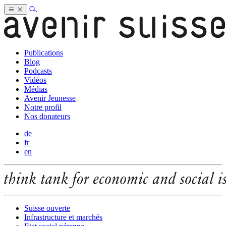
Publications
Blog
Podcasts
Vidéos
Médias
Avenir Jeunesse
Notre profil
Nos donateurs
de
fr
en
Suisse ouverte
Infrastructure et marchés