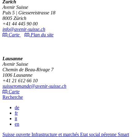
Zurich
Avenir Suisse
Puls 5 | Giessereistrasse 18
8005 Zürich
+41 44 445 90 00
info@avenir-suisse.ch
Carte
Plan du site
Lausanne
Avenir Suisse
Chemin de Beau-Rivage 7
1006 Lausanne
+41 21 612 66 10
suisseromande@avenir-suisse.ch
Carte
Recherche
de
fr
it
en
Suisse ouverte
Infrastructure et marchés
Etat social pérenne
Smart