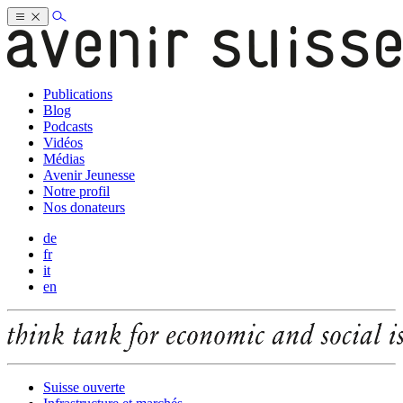
Publications
Blog
Podcasts
Vidéos
Médias
Avenir Jeunesse
Notre profil
Nos donateurs
de
fr
it
en
Suisse ouverte