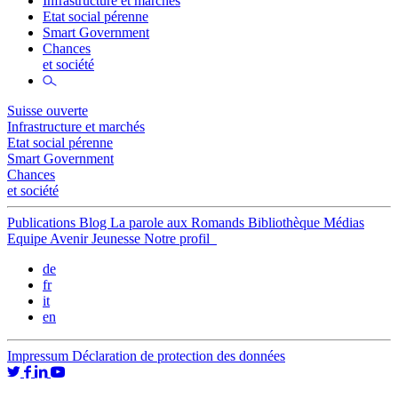
Infrastructure et marchés
Etat social pérenne
Smart Government
Chances
et société
Suisse ouverte
Infrastructure et marchés
Etat social pérenne
Smart Government
Chances
et société
Publications
Blog
La parole aux Romands
Bibliothèque
Médias
Equipe
Avenir Jeunesse
Notre profil
de
fr
it
en
Impressum
Déclaration de protection des données