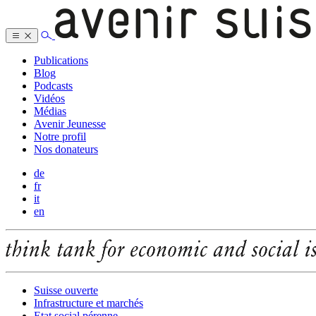
Publications
Blog
Podcasts
Vidéos
Médias
Avenir Jeunesse
Notre profil
Nos donateurs
de
fr
it
en
Suisse ouverte
Infrastructure et marchés
Etat social pérenne