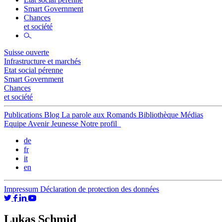
Smart Government
Chances
et société
Suisse ouverte
Infrastructure et marchés
Etat social pérenne
Smart Government
Chances
et société
Publications
Blog
La parole aux Romands
Bibliothèque
Médias
Equipe
Avenir Jeunesse
Notre profil
de
fr
it
en
Impressum
Déclaration de protection des données
Lukas Schmid