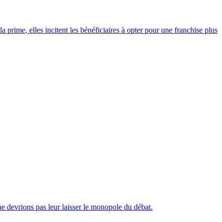
 prime, elles incitent les bénéficiaires à opter pour une franchise plus
e devrions pas leur laisser le monopole du débat.