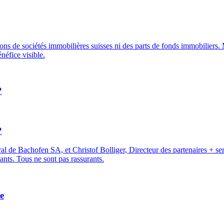
tions de sociétés immobilières suisses ni des parts de fonds immobiliers. 
néfice visible.
?
?
 de Bachofen SA, et Christof Bolliger, Directeur des partenaires + se
ants. Tous ne sont pas rassurants.
e