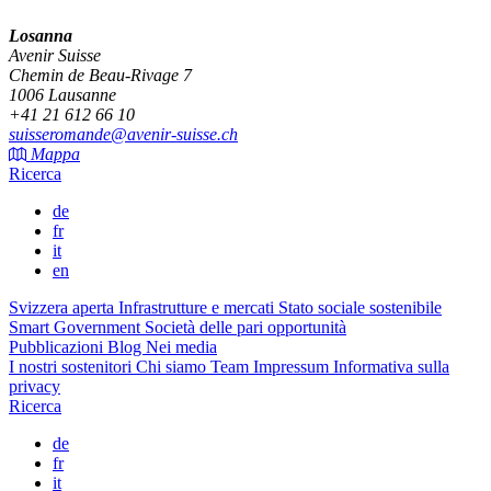
Losanna
Avenir Suisse
Chemin de Beau-Rivage 7
1006 Lausanne
+41 21 612 66 10
suisseromande@avenir-suisse.ch
Mappa
Ricerca
de
fr
it
en
Svizzera aperta
Infrastrutture e mercati
Stato sociale sostenibile
Smart Government
Società delle pari opportunità
Pubblicazioni
Blog
Nei media
I nostri sostenitori
Chi siamo
Team
Impressum
Informativa sulla
privacy
Ricerca
de
fr
it