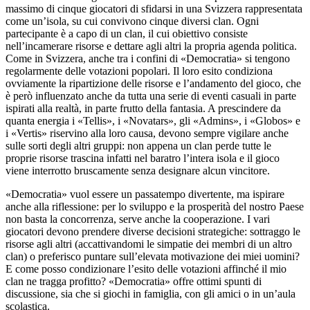
massimo di cinque giocatori di sfidarsi in una Svizzera rappresentata
come un’isola, su cui convivono cinque diversi clan. Ogni
partecipante è a capo di un clan, il cui obiettivo consiste
nell’incamerare risorse e dettare agli altri la propria agenda politica.
Come in Svizzera, anche tra i confini di «Democratia» si tengono
regolarmente delle votazioni popolari. Il loro esito condiziona
ovviamente la ripartizione delle risorse e l’andamento del gioco, che
è però influenzato anche da tutta una serie di eventi casuali in parte
ispirati alla realtà, in parte frutto della fantasia. A prescindere da
quanta energia i «Tellis», i «Novatars», gli «Admins», i «Globos» e
i «Vertis» riservino alla loro causa, devono sempre vigilare anche
sulle sorti degli altri gruppi: non appena un clan perde tutte le
proprie risorse trascina infatti nel baratro l’intera isola e il gioco
viene interrotto bruscamente senza designare alcun vincitore.
«Democratia» vuol essere un passatempo divertente, ma ispirare
anche alla riflessione: per lo sviluppo e la prosperità del nostro Paese
non basta la concorrenza, serve anche la cooperazione. I vari
giocatori devono prendere diverse decisioni strategiche: sottraggo le
risorse agli altri (accattivandomi le simpatie dei membri di un altro
clan) o preferisco puntare sull’elevata motivazione dei miei uomini?
E come posso condizionare l’esito delle votazioni affinché il mio
clan ne tragga profitto? «Democratia» offre ottimi spunti di
discussione, sia che si giochi in famiglia, con gli amici o in un’aula
scolastica.