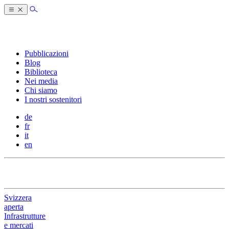
Pubblicazioni
Blog
Biblioteca
Nei media
Chi siamo
I nostri sostenitori
de
fr
it
en
Svizzera
aperta
Infrastrutture
e mercati