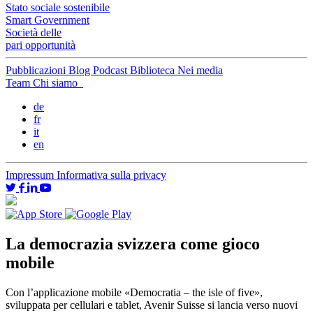
Stato sociale sostenibile
Smart Government
Società delle
pari opportunità
Pubblicazioni
Blog
Podcast
Biblioteca
Nei media
Team
Chi siamo
de
fr
it
en
Impressum
Informativa sulla privacy
La democrazia svizzera come gioco
mobile
Con l’applicazione mobile «Democratia – the isle of five»,
sviluppata per cellulari e tablet, Avenir Suisse si lancia verso nuovi