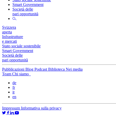
Smart Government
Società delle
pari opportunità
Svizzera
aperta
Infrastrutture
e mercati
Stato sociale sostenibile
Smart Government
Società delle
pari opportunità
Pubblicazioni
Blog
Podcast
Biblioteca
Nei media
Team
Chi siamo
de
fr
it
en
Impressum
Informativa sulla privacy