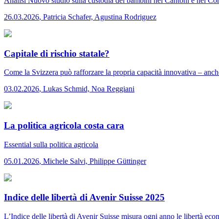
Analisi
Nuovo studio sulla custodia dei bambini nei Cantoni e nei C
26.03.2026
,
Patricia Schafer, Agustina Rodriguez
Capitale di rischio statale?
Come la Svizzera può rafforzare la propria capacità innovativa – anche
03.02.2026
,
Lukas Schmid, Noa Reggiani
La politica agricola costa cara
Essential
sulla politica agricola
05.01.2026
,
Michele Salvi, Philippe Güttinger
Indice delle libertà di Avenir Suisse 2025
L’Indice delle libertà di Avenir Suisse misura ogni anno le libertà eco