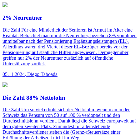
2% Neurentner
Die Zahl
Für eine Minderheit der Senioren ist Armut im Alter eine
Realität: Betrachtet man nur die Neurentner, beziehen 8% von ihnen
unmittelbar nach der Pensionierung Ergänzungsleistungen (EL).
Allerdings waren drei Viertel dieser EL-Bezüger bereits vor der
Pensionierung auf staatliche Hilfen angewiesen. Demgegenüber
greifen nur 2% der Neurentner zusätzlich auf öffentliche
Unterstützung zurück.
05.11.2024
,
Diego Taboada
Die Zahl 88% Nettolohn
Die Zahl
Um so viel erhöht sich der Nettolohn, wenn man in der
Schweiz das Pensum von 50 auf 100 % verdoppelt und den
Durchschnittslohn verdient. Damit liegt die Schweiz europaweit auf
dem guten zweiten Platz. Zumindest für alleinstehende
Durchschnittsverdiener stehen die (Grenz-)Steuersätze einer
Erhöhung der Arbeitszeit nicht im Weg.