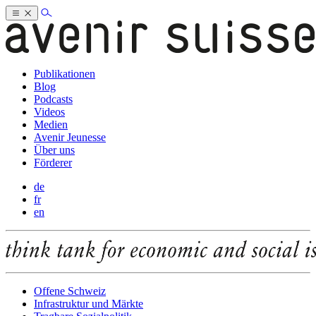
Publikationen
Blog
Podcasts
Videos
Medien
Avenir Jeunesse
Über uns
Förderer
de
fr
en
Offene Schweiz
Infrastruktur und Märkte