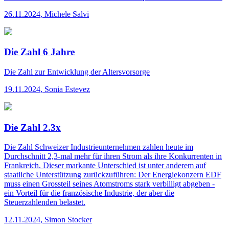
26.11.2024
,
Michele Salvi
Die Zahl 6 Jahre
Die Zahl
zur Entwicklung der Altersvorsorge
19.11.2024
,
Sonia Estevez
Die Zahl 2.3x
Die Zahl
Schweizer Industrieunternehmen zahlen heute im
Durchschnitt 2,3-mal mehr für ihren Strom als ihre Konkurrenten in
Frankreich. Dieser markante Unterschied ist unter anderem auf
staatliche Unterstützung zurückzuführen: Der Energiekonzern EDF
muss einen Grossteil seines Atomstroms stark verbilligt abgeben -
ein Vorteil für die französische Industrie, der aber die
Steuerzahlenden belastet.
12.11.2024
,
Simon Stocker