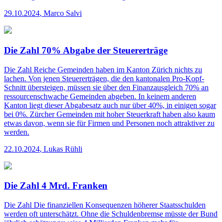
29.10.2024
,
Marco Salvi
Die Zahl 70% Abgabe der Steuererträge
Die Zahl
Reiche Gemeinden haben im Kanton Zürich nichts zu
lachen. Von jenen Steuererträgen, die den kantonalen Pro-Kopf-
Schnitt übersteigen, müssen sie über den Finanzausgleich 70% an
ressourcen­schwache Gemeinden abgeben. In keinem anderen
Kanton liegt dieser Abgabesatz auch nur über 40%, in einigen sogar
bei 0%. Zürcher Gemeinden mit hoher Steuerkraft haben also kaum
etwas davon, wenn sie für Firmen und Personen noch attraktiver zu
werden.
22.10.2024
,
Lukas Rühli
Die Zahl 4 Mrd. Franken
Die Zahl
Die finanziellen Konsequenzen höherer Staatsschulden
werden oft unterschätzt. Ohne die Schuldenbremse müsste der Bund