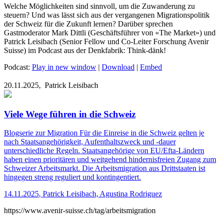
Welche Möglichkeiten sind sinnvoll, um die Zuwanderung zu
steuern? Und was lässt sich aus der vergangenen Migrationspolitik
der Schweiz für die Zukunft lernen? Darüber sprechen
Gastmoderator Mark Dittli (Geschäftsführer von «The Market») und
Patrick Leisibach (Senior Fellow und Co-Leiter Forschung Avenir
Suisse) im Podcast aus der Denkfabrik: Think-dänk!
Podcast:
Play in new window
|
Download
|
Embed
20.11.2025,
Patrick Leisibach
Viele Wege führen in die Schweiz
Blogserie zur Migration
Für die Einreise in die Schweiz gelten je
nach Staatsangehörigkeit, Aufenthaltszweck und -dauer
unterschiedliche Regeln. Staatsangehörige von EU/Efta-Ländern
haben einen prioritären und weitgehend hindernisfreien Zugang zum
Schweizer Arbeitsmarkt. Die Arbeitsmigration aus Drittstaaten ist
hingegen streng reguliert und kontingentiert.
14.11.2025
,
Patrick Leisibach, Agustina Rodriguez
https://www.avenir-suisse.ch/tag/arbeitsmigration