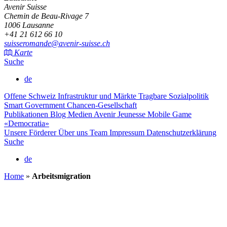
Avenir Suisse
Chemin de Beau-Rivage 7
1006 Lausanne
+41 21 612 66 10
suisseromande@avenir-suisse.ch
Karte
Suche
de
Offene Schweiz
Infrastruktur und Märkte
Tragbare Sozialpolitik
Smart Government
Chancen-Gesellschaft
Publikationen
Blog
Medien
Avenir Jeunesse
Mobile Game
«Democratia»
Unsere Förderer
Über uns
Team
Impressum
Datenschutzerklärung
Suche
de
Home
»
Arbeitsmigration