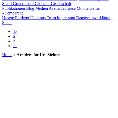
Smart Government
Chancen-Gesellschaft
Publikationen
Blog
Medien
Avenir Jeunesse
Mobile Game
«Democratia»
Unsere Förderer
Über uns
Team
Impressum
Datenschutzerklärung
Suche
de
fr
it
en
Home
»
Archives for Urs Steiner