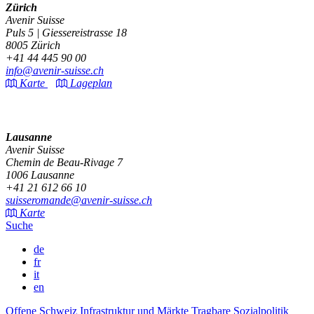
Zürich
Avenir Suisse
Puls 5 | Giessereistrasse 18
8005 Zürich
+41 44 445 90 00
info@avenir-suisse.ch
Karte
Lageplan
Lausanne
Avenir Suisse
Chemin de Beau-Rivage 7
1006 Lausanne
+41 21 612 66 10
suisseromande@avenir-suisse.ch
Karte
Suche
de
fr
it
en
Offene Schweiz
Infrastruktur und Märkte
Tragbare Sozialpolitik