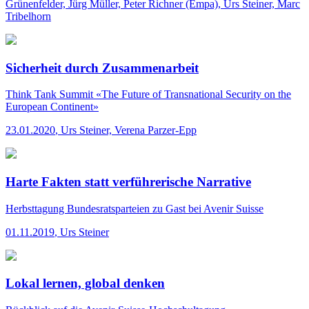
Grünenfelder, Jürg Müller, Peter Richner (Empa), Urs Steiner, Marc
Tribelhorn
Sicherheit durch Zusammenarbeit
Think Tank Summit
«The Future of Transnational Security on the
European Continent»
23.01.2020
,
Urs Steiner, Verena Parzer-Epp
Harte Fakten statt verführerische Narrative
Herbsttagung
Bundesratsparteien zu Gast bei Avenir Suisse
01.11.2019
,
Urs Steiner
Lokal lernen, global denken