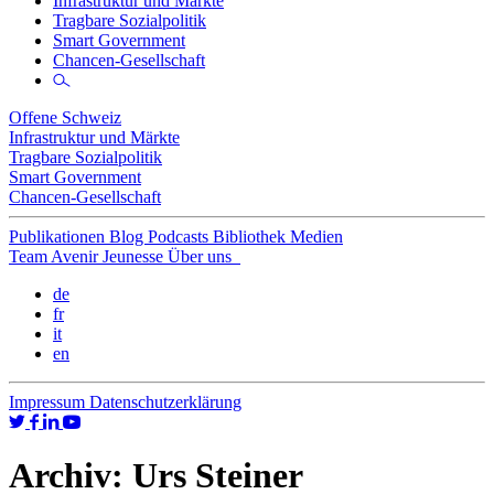
Infrastruktur und Märkte
Tragbare Sozialpolitik
Smart Government
Chancen-Gesellschaft
Offene Schweiz
Infrastruktur und Märkte
Tragbare Sozialpolitik
Smart Government
Chancen-Gesellschaft
Publikationen
Blog
Podcasts
Bibliothek
Medien
Team
Avenir Jeunesse
Über uns
de
fr
it
en
Impressum
Datenschutzerklärung
Archiv:
Urs Steiner