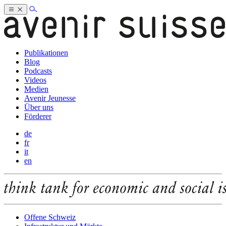
Publikationen
Blog
Podcasts
Videos
Medien
Avenir Jeunesse
Über uns
Förderer
de
fr
it
en
Offene Schweiz