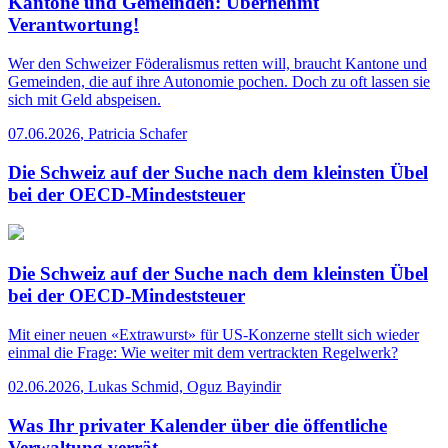
Kantone und Gemeinden: Übernehmt
Verantwortung!
Wer den Schweizer Föderalismus retten will, braucht Kantone und
Gemeinden, die auf ihre Autonomie pochen. Doch zu oft lassen sie
sich mit Geld abspeisen.
07.06.2026
,
Patricia Schafer
Die Schweiz auf der Suche nach dem kleinsten Übel
bei der OECD-Mindeststeuer
Die Schweiz auf der Suche nach dem kleinsten Übel
bei der OECD-Mindeststeuer
Mit einer neuen «Extrawurst» für US-Konzerne stellt sich wieder
einmal die Frage: Wie weiter mit dem vertrackten Regelwerk?
02.06.2026
,
Lukas Schmid, Oguz Bayindir
Was Ihr privater Kalender über die öffentliche
Verwaltung verrät