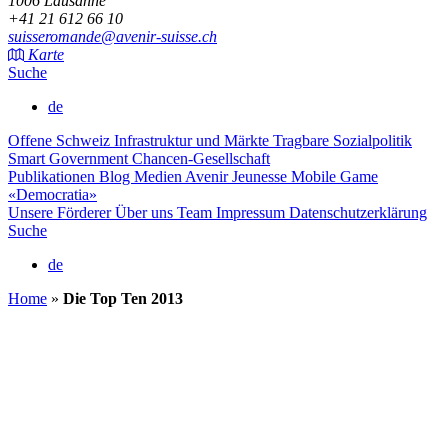
1006 Lausanne
+41 21 612 66 10
suisseromande@avenir-suisse.ch
Karte
Suche
de
Offene Schweiz
Infrastruktur und Märkte
Tragbare Sozialpolitik
Smart Government
Chancen-Gesellschaft
Publikationen
Blog
Medien
Avenir Jeunesse
Mobile Game
«Democratia»
Unsere Förderer
Über uns
Team
Impressum
Datenschutzerklärung
Suche
de
Home
»
Die Top Ten 2013