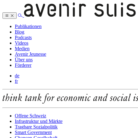
Publikationen
Blog
Podcasts
Videos
Medien
Avenir Jeunesse
Über uns
Förderer
de
fr
Offene Schweiz
Infrastruktur und Märkte
Tragbare Sozialpolitik
Smart Government
Chancen-Gesellschaft