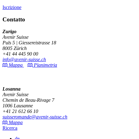
Iscrizione
Contatto
Zurigo
Avenir Suisse
Puls 5 | Giessereistrasse 18
8005 Zürich
+41 44 445 90 00
info@avenir-suisse.ch
Mappa
Planimetria
Losanna
Avenir Suisse
Chemin de Beau-Rivage 7
1006 Lausanne
+41 21 612 66 10
suisseromande@avenir-suisse.ch
Mappa
Ricerca
de