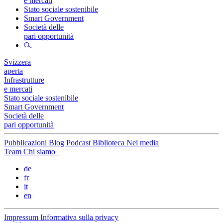
e mercati
Stato sociale sostenibile
Smart Government
Società delle
pari opportunità
Svizzera
aperta
Infrastrutture
e mercati
Stato sociale sostenibile
Smart Government
Società delle
pari opportunità
Pubblicazioni
Blog
Podcast
Biblioteca
Nei media
Team
Chi siamo
de
fr
it
en
Impressum
Informativa sulla privacy