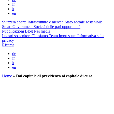
fr
it
en
Svizzera aperta
Infrastrutture e mercati
Stato sociale sostenibile
Smart Government
Società delle pari opportunità
Pubblicazioni
Blog
Nei media
I nostri sostenitori
Chi siamo
Team
Impressum
Informativa sulla
privacy
Ricerca
de
fr
it
en
Home
»
Dal capitale di previdenza al capitale di cura