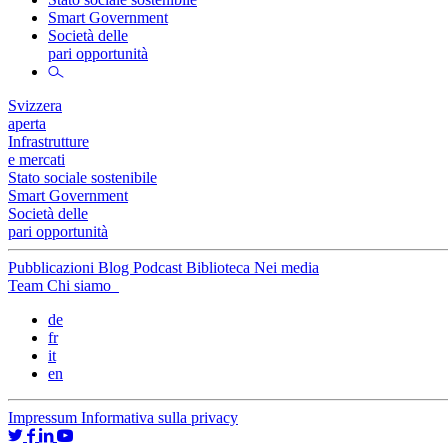
Smart Government
Società delle
pari opportunità
Svizzera
aperta
Infrastrutture
e mercati
Stato sociale sostenibile
Smart Government
Società delle
pari opportunità
Pubblicazioni
Blog
Podcast
Biblioteca
Nei media
Team
Chi siamo
de
fr
it
en
Impressum
Informativa sulla privacy