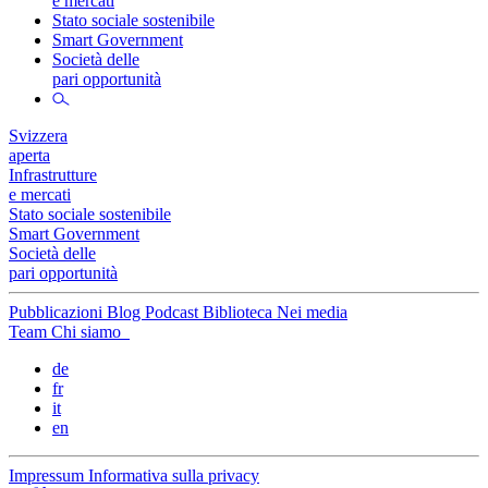
e mercati
Stato sociale sostenibile
Smart Government
Società delle
pari opportunità
Svizzera
aperta
Infrastrutture
e mercati
Stato sociale sostenibile
Smart Government
Società delle
pari opportunità
Pubblicazioni
Blog
Podcast
Biblioteca
Nei media
Team
Chi siamo
de
fr
it
en
Impressum
Informativa sulla privacy