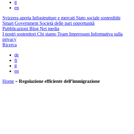
it
en
Svizzera aperta
Infrastrutture e mercati
Stato sociale sostenibile
Smart Government
Società delle pari opportunità
Pubblicazioni
Blog
Nei media
I nostri sostenitori
Chi siamo
Team
Impressum
Informativa sulla
privacy
Ricerca
de
fr
it
en
Home
»
Regolazione efficiente dell’immigrazione