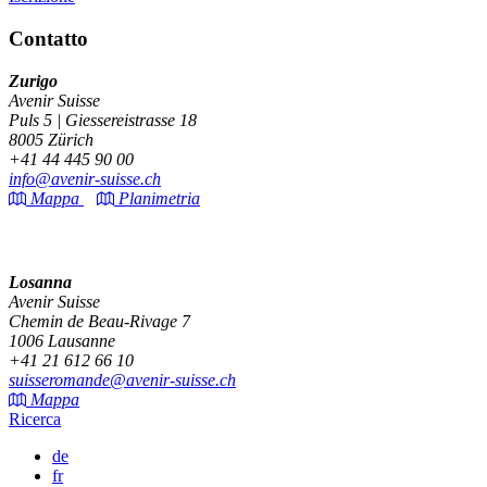
Contatto
Zurigo
Avenir Suisse
Puls 5 | Giessereistrasse 18
8005 Zürich
+41 44 445 90 00
info@avenir-suisse.ch
Mappa
Planimetria
Losanna
Avenir Suisse
Chemin de Beau-Rivage 7
1006 Lausanne
+41 21 612 66 10
suisseromande@avenir-suisse.ch
Mappa
Ricerca
de
fr