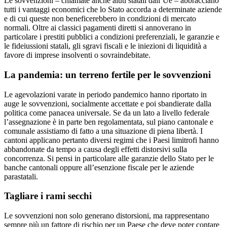
Le sovvenzioni – chiamate anche aiuti statali dall’Ue – abbracciano
tutti i vantaggi economici che lo Stato accorda a determinate aziende
e di cui queste non beneficerebbero in condizioni di mercato
normali. Oltre ai classici pagamenti diretti si annoverano in
particolare i prestiti pubblici a condizioni preferenziali, le garanzie e
le fideiussioni statali, gli sgravi fiscali e le iniezioni di liquidità a
favore di imprese insolventi o sovraindebitate.
La pandemia: un terreno fertile per le sovvenzioni
Le agevolazioni varate in periodo pandemico hanno riportato in
auge le sovvenzioni, socialmente accettate e poi sbandierate dalla
politica come panacea universale. Se da un lato a livello federale
l’assegnazione è in parte ben regolamentata, sul piano cantonale e
comunale assistiamo di fatto a una situazione di piena libertà. I
cantoni applicano pertanto diversi regimi che i Paesi limitrofi hanno
abbandonate da tempo a causa degli effetti distorsivi sulla
concorrenza. Si pensi in particolare alle garanzie dello Stato per le
banche cantonali oppure all’esenzione fiscale per le aziende
parastatali.
Tagliare i rami secchi
Le sovvenzioni non solo generano distorsioni, ma rappresentano
sempre più un fattore di rischio per un Paese che deve poter contare