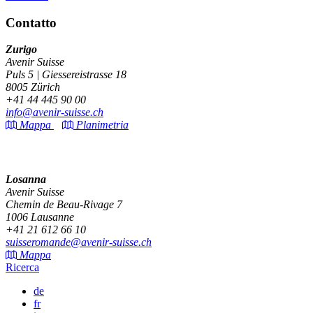
Contatto
Zurigo
Avenir Suisse
Puls 5 | Giessereistrasse 18
8005 Zürich
+41 44 445 90 00
info@avenir-suisse.ch
Mappa
Planimetria
Losanna
Avenir Suisse
Chemin de Beau-Rivage 7
1006 Lausanne
+41 21 612 66 10
suisseromande@avenir-suisse.ch
Mappa
Ricerca
de
fr