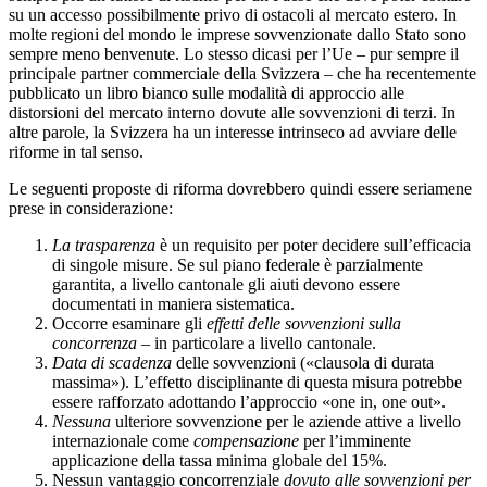
su un accesso possibilmente privo di ostacoli al mercato estero. In
molte regioni del mondo le imprese sovvenzionate dallo Stato sono
sempre meno benvenute. Lo stesso dicasi per l’Ue – pur sempre il
principale partner commerciale della Svizzera – che ha recentemente
pubblicato un libro bianco sulle modalità di approccio alle
distorsioni del mercato interno dovute alle sovvenzioni di terzi. In
altre parole, la Svizzera ha un interesse intrinseco ad avviare delle
riforme in tal senso.
Le seguenti proposte di riforma dovrebbero quindi essere seriamene
prese in considerazione:
La trasparenza
è un requisito per poter decidere sull’efficacia
di singole misure. Se sul piano federale è parzialmente
garantita, a livello cantonale gli aiuti devono essere
documentati in maniera sistematica.
Occorre esaminare gli
effetti delle sovvenzioni sulla
concorrenza
– in particolare a livello cantonale.
Data di scadenza
delle sovvenzioni («clausola di durata
massima»). L’effetto disciplinante di questa misura potrebbe
essere rafforzato adottando l’approccio «one in, one out».
Nessuna
ulteriore sovvenzione per le aziende attive a livello
internazionale come
compensazione
per l’imminente
applicazione della tassa minima globale del 15%.
Nessun vantaggio concorrenziale
dovuto alle sovvenzioni per