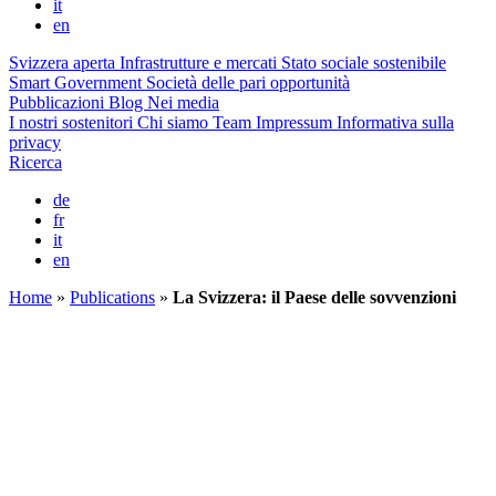
it
en
Svizzera aperta
Infrastrutture e mercati
Stato sociale sostenibile
Smart Government
Società delle pari opportunità
Pubblicazioni
Blog
Nei media
I nostri sostenitori
Chi siamo
Team
Impressum
Informativa sulla
privacy
Ricerca
de
fr
it
en
Home
»
Publications
»
La Svizzera: il Paese delle sovvenzioni