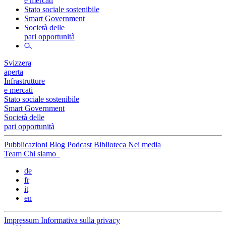
e mercati
Stato sociale sostenibile
Smart Government
Società delle
pari opportunità
Svizzera
aperta
Infrastrutture
e mercati
Stato sociale sostenibile
Smart Government
Società delle
pari opportunità
Pubblicazioni
Blog
Podcast
Biblioteca
Nei media
Team
Chi siamo
de
fr
it
en
Impressum
Informativa sulla privacy