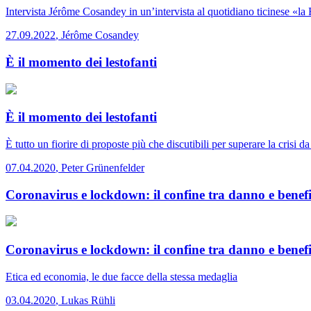
Intervista
Jérôme Cosandey in un’intervista al quotidiano ticinese «la 
27.09.2022
,
Jérôme Cosandey
È il momento dei lestofanti
È il momento dei lestofanti
È tutto un fiorire di proposte più che discutibili per superare la crisi 
07.04.2020
,
Peter Grünenfelder
Coronavirus e lockdown: il confine tra danno e benefi
Coronavirus e lockdown: il confine tra danno e benefi
Etica ed economia, le due facce della stessa medaglia
03.04.2020
,
Lukas Rühli