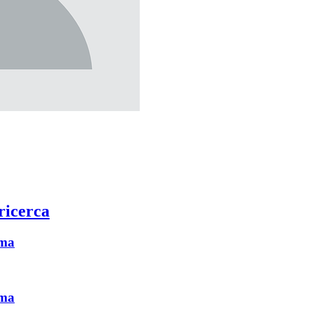
 ricerca
rma
rma