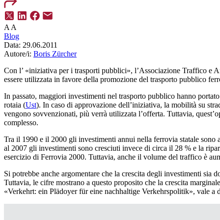
A
A
Blog
Data:
29.06.2011
Autore/i:
Boris Zürcher
Con l’ «iniziativa per i trasporti pubblici», l’Associazione Traffico e
essere utilizzata in favore della promozione del trasporto pubblico ferro
In passato, maggiori investimenti nel trasporto pubblico hanno portato 
rotaia (
Ust
). In caso di approvazione dell’iniziativa, la mobilità su str
vengono sovvenzionati, più verrà utilizzata l’offerta. Tuttavia, quest
complesso.
Tra il 1990 e il 2000 gli investimenti annui nella ferrovia statale son
al 2007 gli investimenti sono cresciuti invece di circa il 28 % e la ri
esercizio di Ferrovia 2000. Tuttavia, anche il volume del traffico è a
Si potrebbe anche argomentare che la crescita degli investimenti sia d
Tuttavia, le cifre mostrano a questo proposito che la crescita marginal
«Verkehrt: ein Plädoyer für eine nachhaltige Verkehrspolitik», vale a dir