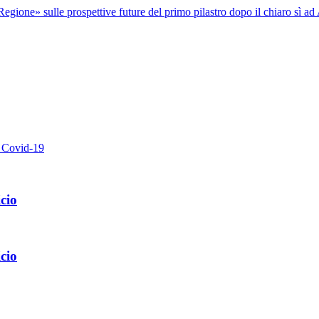
Regione» sulle prospettive future del primo pilastro dopo il chiaro sì ad
da Covid-19
cio
cio