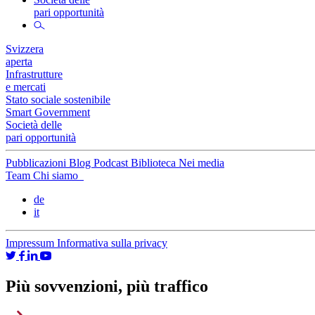
pari opportunità
Svizzera
aperta
Infrastrutture
e mercati
Stato sociale sostenibile
Smart Government
Società delle
pari opportunità
Pubblicazioni
Blog
Podcast
Biblioteca
Nei media
Team
Chi siamo
de
it
Impressum
Informativa sulla privacy
Più sovvenzioni, più traffico