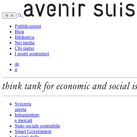
Pubblicazioni
Blog
Biblioteca
Nei media
Chi siamo
I nostri sostenitori
de
it
Svizzera
aperta
Infrastrutture
e mercati
Stato sociale sostenibile
Smart Government
Società delle