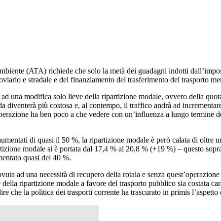
 Ambiente (ATA) richiede che solo la metà dei guadagni indotti dall’impost
viario e stradale e del finanziamento del trasferimento del trasporto merc
ad una modifica solo lieve della ripartizione modale, ovvero della quota 
ada diventerà più costosa e, al contempo, il traffico andrà ad incrementar
’operazione ha ben poco a che vedere con un’influenza a lungo termine de
o aumentati di quasi il 50 %, la ripartizione modale è però calata di olt
partizione modale si è portata dal 17,4 % al 20,8 % (+19 %) – questo sopr
umentato quasi del 40 %.
ovuta ad una necessità di recupero della rotaia e senza quest’operazione
e della ripartizione modale a favore del trasporto pubblico sia costata c
e che la politica dei trasporti corrente ha trascurato in primis l’aspetto