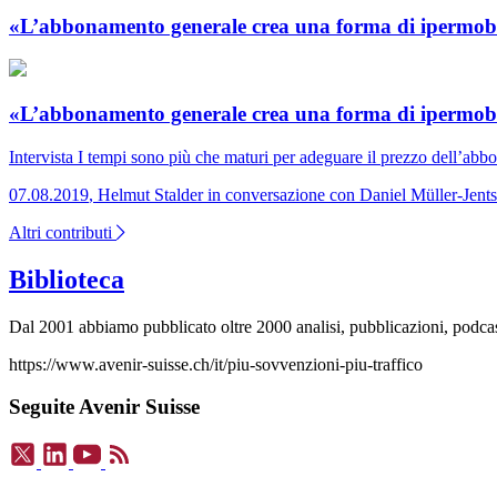
«L’abbonamento generale crea una forma di ipermobi
«L’abbonamento generale crea una forma di ipermobi
Intervista
I tempi sono più che maturi per adeguare il prezzo dell’ab
07.08.2019
,
Helmut Stalder in conversazione con Daniel Müller-Jent
Altri contributi
Biblioteca
Dal 2001 abbiamo pubblicato oltre 2000 analisi, pubblicazioni, podcast e
https://www.avenir-suisse.ch/it/piu-sovvenzioni-piu-traffico
Seguite Avenir Suisse