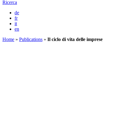
Ricerca
de
fr
it
en
Home
»
Publications
»
Il ciclo di vita delle imprese