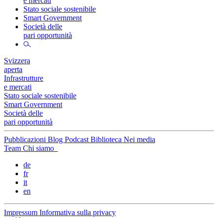
e mercati
Stato sociale sostenibile
Smart Government
Società delle
pari opportunità
Svizzera
aperta
Infrastrutture
e mercati
Stato sociale sostenibile
Smart Government
Società delle
pari opportunità
Pubblicazioni
Blog
Podcast
Biblioteca
Nei media
Team
Chi siamo
de
fr
it
en
Impressum
Informativa sulla privacy