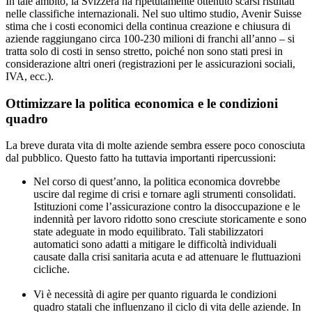
In tale ambito, la Svizzera ha ripetutamente ottenuto scarsi risultati
nelle classifiche internazionali. Nel suo ultimo studio, Avenir Suisse
stima che i costi economici della continua creazione e chiusura
di
aziende raggiungano circa 100-230 milioni di franchi all’anno – si
tratta solo di costi in senso stretto, poiché non sono stati presi in
considerazione altri oneri (registrazioni per le assicurazioni sociali,
IVA, ecc.).
Ottimizzare la politica economica e le condizioni
quadro
La breve durata vita di molte aziende sembra essere poco conosciuta
dal pubblico. Questo fatto ha tuttavia importanti ripercussioni:
Nel corso di quest’anno, la politica economica dovrebbe
uscire dal regime di crisi e tornare agli strumenti consolidati.
Istituzioni come l’assicurazione contro la disoccupazione e le
indennità per lavoro ridotto sono cresciute storicamente e sono
state adeguate in modo equilibrato. Tali stabilizzatori
automatici sono adatti a mitigare le difficoltà individuali
causate dalla crisi sanitaria acuta e ad attenuare le fluttuazioni
cicliche.
Vi è necessità di agire per quanto riguarda le condizioni
quadro statali che influenzano il ciclo di vita delle aziende. In