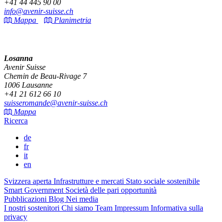
+41 44 445 90 00
info@avenir-suisse.ch
Mappa
Planimetria
Losanna
Avenir Suisse
Chemin de Beau-Rivage 7
1006 Lausanne
+41 21 612 66 10
suisseromande@avenir-suisse.ch
Mappa
Ricerca
de
fr
it
en
Svizzera aperta
Infrastrutture e mercati
Stato sociale sostenibile
Smart Government
Società delle pari opportunità
Pubblicazioni
Blog
Nei media
I nostri sostenitori
Chi siamo
Team
Impressum
Informativa sulla
privacy