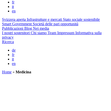
fr
it
en
Svizzera aperta
Infrastrutture e mercati
Stato sociale sostenibile
Smart Government
Società delle pari opportunità
Pubblicazioni
Blog
Nei media
I nostri sostenitori
Chi siamo
Team
Impressum
Informativa sulla
privacy
Ricerca
de
fr
it
en
Home
»
Medicina