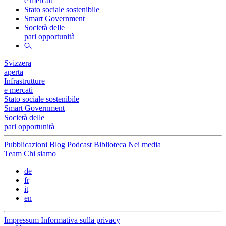
e mercati
Stato sociale sostenibile
Smart Government
Società delle
pari opportunità
Svizzera
aperta
Infrastrutture
e mercati
Stato sociale sostenibile
Smart Government
Società delle
pari opportunità
Pubblicazioni
Blog
Podcast
Biblioteca
Nei media
Team
Chi siamo
de
fr
it
en
Impressum
Informativa sulla privacy