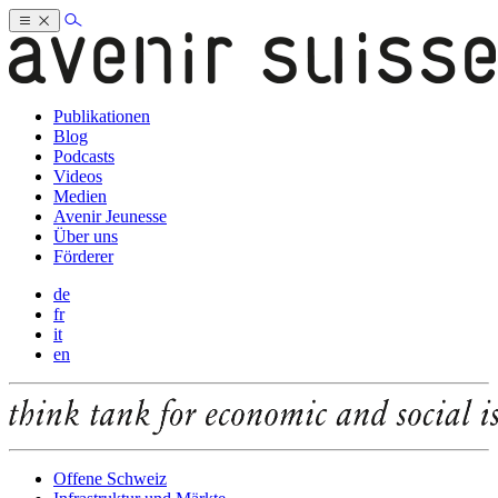
Publikationen
Blog
Podcasts
Videos
Medien
Avenir Jeunesse
Über uns
Förderer
de
fr
it
en
Offene Schweiz