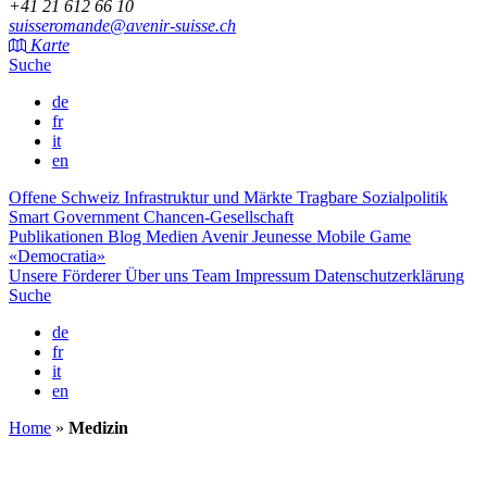
+41 21 612 66 10
suisseromande@avenir-suisse.ch
Karte
Suche
de
fr
it
en
Offene Schweiz
Infrastruktur und Märkte
Tragbare Sozialpolitik
Smart Government
Chancen-Gesellschaft
Publikationen
Blog
Medien
Avenir Jeunesse
Mobile Game
«Democratia»
Unsere Förderer
Über uns
Team
Impressum
Datenschutzerklärung
Suche
de
fr
it
en
Home
»
Medizin