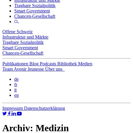
Infrastruktur und Märkte
Tragbare Sozialpolitik
Smart Government
Chancen-Gesellschaft
Offene Schweiz
Infrastruktur und Märkte
Tragbare Sozialpolitik
Smart Government
Chancen-Gesellschaft
Publikationen
Blog
Podcasts
Bibliothek
Medien
Team
Avenir Jeunesse
Über uns
de
fr
it
en
Impressum
Datenschutzerklärung
Archiv:
Medizin