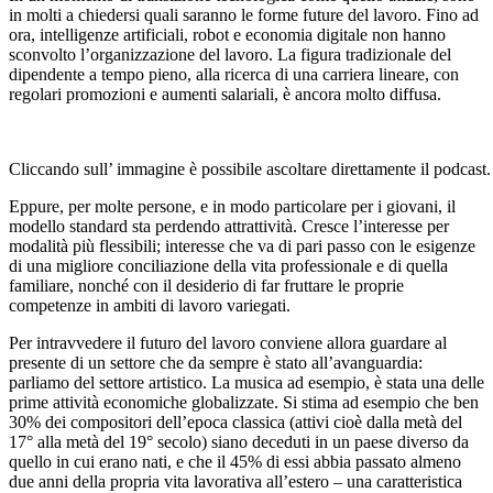
in molti a chiedersi quali saranno le forme future del lavoro. Fino ad
ora, intelligenze artificiali, robot e economia digitale non hanno
sconvolto l’organizzazione del lavoro. La figura tradizionale del
dipendente a tempo pieno, alla ricerca di una carriera lineare, con
regolari promozioni e aumenti salariali, è ancora molto diffusa.
Cliccando sull’ immagine è possibile ascoltare direttamente il podcast.
Eppure, per molte persone, e in modo particolare per i giovani, il
modello standard sta perdendo attrattività. Cresce l’interesse per
modalità più flessibili; interesse che va di pari passo con le esigenze
di una migliore conciliazione della vita professionale e di quella
familiare, nonché con il desiderio di far fruttare le proprie
competenze in ambiti di lavoro variegati.
Per intravvedere il futuro del lavoro conviene allora guardare al
presente di un settore che da sempre è stato all’avanguardia:
parliamo del settore artistico. La musica ad esempio, è stata una delle
prime attività economiche globalizzate. Si stima ad esempio che ben
30% dei compositori dell’epoca classica (attivi cioè dalla metà del
17° alla metà del 19° secolo) siano deceduti in un paese diverso da
quello in cui erano nati, e che il 45% di essi abbia passato almeno
due anni della propria vita lavorativa all’estero – una caratteristica