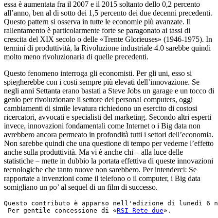
essa è aumentata fra il 2007 e il 2015 soltanto dello 0,2 percento
all’anno, ben al di sotto dei 1,5 percento dei due decenni precedenti.
Questo pattern si osserva in tutte le economie più avanzate. Il
rallentamento è particolarmente forte se paragonato ai tassi di
crescita del XIX secolo o delle «Trente Glorieuses» (1946-1975). In
termini di produttività, la Rivoluzione industriale 4.0 sarebbe quindi
molto meno rivoluzionaria di quelle precedenti.
Questo fenomeno interroga gli economisti. Per gli uni, esso si
spiegherebbe con i costi sempre più elevati dell’innovazione. Se
negli anni Settanta erano bastati a Steve Jobs un garage e un tocco di
genio per rivoluzionare il settore dei personal computers, oggi
cambiamenti di simile levatura richiedono un esercito di costosi
ricercatori, avvocati e specialisti del marketing. Secondo altri esperti
invece, innovazioni fondamentali come Internet o i Big data non
avrebbero ancora permeato in profondità tutti i settori dell’economia.
Non sarebbe quindi che una questione di tempo per vederne l’effetto
anche sulla produttività. Ma vi è anche chi – alla luce delle
statistiche – mette in dubbio la portata effettiva di queste innovazioni
tecnologiche che tanto nuove non sarebbero. Per intenderci: Se
rapportate a invenzioni come il telefono o il computer, i Big data
somigliano un po’ al sequel di un film di successo.
Questo contributo è apparso nell'edizione di lunedì 6 n
 Per gentile concessione di «
RSI Rete due
».