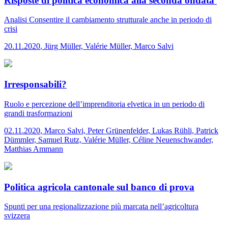
Risposte di politica economica alla seconda ondata
Analisi
Consentire il cambiamento strutturale anche in periodo di
crisi
20.11.2020
,
Jürg Müller, Valérie Müller, Marco Salvi
Irresponsabili?
Ruolo e percezione dell’imprenditoria elvetica in un periodo di
grandi trasformazioni
02.11.2020
,
Marco Salvi, Peter Grünenfelder, Lukas Rühli, Patrick
Dümmler, Samuel Rutz, Valérie Müller, Céline Neuenschwander,
Matthias Ammann
Politica agricola cantonale sul banco di prova
Spunti per una regionalizzazione più marcata nell’agricoltura
svizzera