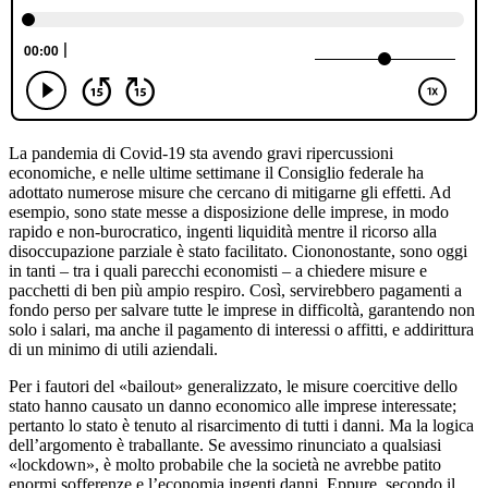
La pandemia di Covid-19 sta avendo gravi ripercussioni
economiche, e nelle ultime settimane il Consiglio federale ha
adottato numerose misure che cercano di mitigarne gli effetti. Ad
esempio, sono state messe a disposizione delle imprese, in modo
rapido e non-burocratico, ingenti liquidità mentre il ricorso alla
disoccupazione parziale è stato facilitato. Ciononostante, sono oggi
in tanti – tra i quali parecchi economisti – a chiedere misure e
pacchetti di ben più ampio respiro. Così, servirebbero pagamenti a
fondo perso per salvare tutte le imprese in difficoltà, garantendo non
solo i salari, ma anche il pagamento di interessi o affitti, e addirittura
di un minimo di utili aziendali.
Per i fautori del «bailout» generalizzato, le misure coercitive dello
stato hanno causato un danno economico alle imprese interessate;
pertanto lo stato è tenuto al risarcimento di tutti i danni. Ma la logica
dell’argomento è traballante. Se avessimo rinunciato a qualsiasi
«lockdown», è molto probabile che la società ne avrebbe patito
enormi sofferenze e l’economia ingenti danni. Eppure, secondo il