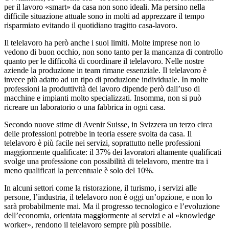
per il lavoro «smart» da casa non sono ideali. Ma persino nella
difficile situazione attuale sono in molti ad apprezzare il tempo
risparmiato evitando il quotidiano tragitto casa-lavoro.
Il telelavoro ha però anche i suoi limiti. Molte imprese non lo
vedono di buon occhio, non sono tanto per la mancanza di controllo
quanto per le difficoltà di coordinare il telelavoro. Nelle nostre
aziende la produzione in team rimane essenziale. Il telelavoro è
invece più adatto ad un tipo di produzione individuale. In molte
professioni la produttività del lavoro dipende però dall’uso di
macchine e impianti molto specializzati. Insomma, non si può
ricreare un laboratorio o una fabbrica in ogni casa.
Secondo nuove stime di Avenir Suisse, in Svizzera un terzo circa
delle professioni potrebbe in teoria essere svolta da casa. Il
telelavoro è più facile nei servizi, soprattutto nelle professioni
maggiormente qualificate: il 37% dei lavoratori altamente qualificati
svolge una professione con possibilità di telelavoro, mentre tra i
meno qualificati la percentuale è solo del 10%.
In alcuni settori come la ristorazione, il turismo, i servizi alle
persone, l’industria, il telelavoro non è oggi un’opzione, e non lo
sarà probabilmente mai. Ma il progresso tecnologico e l’evoluzione
dell’economia, orientata maggiormente ai servizi e al «knowledge
worker», rendono il telelavoro sempre più possibile.