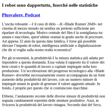
I robot sono dappertutto, fuorché nelle statistiche
Plusvalore,
Podcast
L’uscita roboante – è il caso di dirlo – di «Blade Runner 2049» nei
cinema di mezzo mondo mi sembra un pretesto sufficiente per
riparlare di tecnologia. Motivo centrale del film è la somiglianza tra
umani e macchine, quest’ultime oramai in grado anche di procreare.
Ad appena 32 anni da questa data fatidica, è forse già possibile
rilevare l’impatto di robot, intelligenza artificiale o digitalizzazione
che dir si voglia sulla nostra realtà economica?
Per gli economisti, la produttività è la misura statistica più adatta per
rispondere a questa domanda. Essa valuta il rapporto tra il valore dei
beni creati e le quantità di lavoro o capitale impiegate nella loro
produzione. Un’accelerazione del progresso tecnologico alla «Blade
Runner» dovrebbe necessariamente essere accompagnata da un forte
aumento della produttività del lavoro, con un numero minore di
impiegati umani in grado di generare il valore aggiunto attuale. In
fondo, è proprio per questo che si costruiscono macchine.
Ebbene, l’andamento recente delle diverse misure di produttività non
segnala cambiamenti repentini delle strutture produttive. Anzi, in
Svizzera la produttività del lavoro ristagna. Secondo dati del Seco,