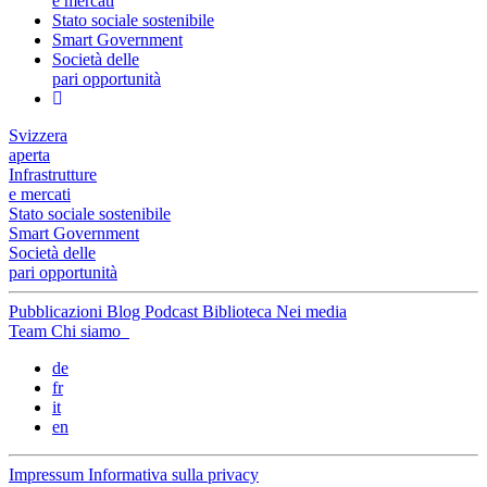
e mercati
Stato sociale sostenibile
Smart Government
Società delle
pari opportunità
Svizzera
aperta
Infrastrutture
e mercati
Stato sociale sostenibile
Smart Government
Società delle
pari opportunità
Pubblicazioni
Blog
Podcast
Biblioteca
Nei media
Team
Chi siamo
de
fr
it
en
Impressum
Informativa sulla privacy