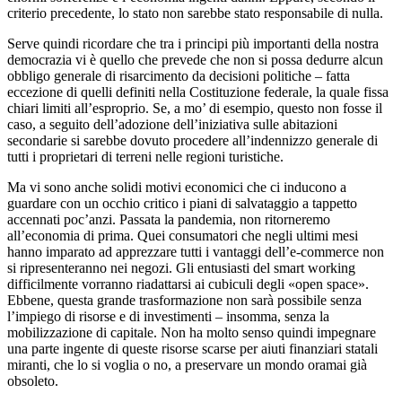
criterio precedente, lo stato non sarebbe stato responsabile di nulla.
Serve quindi ricordare che tra i principi più importanti della nostra
democrazia vi è quello che prevede che non si possa dedurre alcun
obbligo generale di risarcimento da decisioni politiche – fatta
eccezione di quelli definiti nella Costituzione federale, la quale fissa
chiari limiti all’esproprio. Se, a mo’ di esempio, questo non fosse il
caso, a seguito dell’adozione dell’iniziativa sulle abitazioni
secondarie si sarebbe dovuto procedere all’indennizzo generale di
tutti i proprietari di terreni nelle regioni turistiche.
Ma vi sono anche solidi motivi economici che ci inducono a
guardare con un occhio critico i piani di salvataggio a tappetto
accennati poc’anzi. Passata la pandemia, non ritorneremo
all’economia di prima. Quei consumatori che negli ultimi mesi
hanno imparato ad apprezzare tutti i vantaggi dell’e-commerce non
si ripresenteranno nei negozi. Gli entusiasti del smart working
difficilmente vorranno riadattarsi ai cubiculi degli «open space».
Ebbene, questa grande trasformazione non sarà possibile senza
l’impiego di risorse e di investimenti – insomma, senza la
mobilizzazione di capitale. Non ha molto senso quindi impegnare
una parte ingente di queste risorse scarse per aiuti finanziari statali
miranti, che lo si voglia o no, a preservare un mondo oramai già
obsoleto.