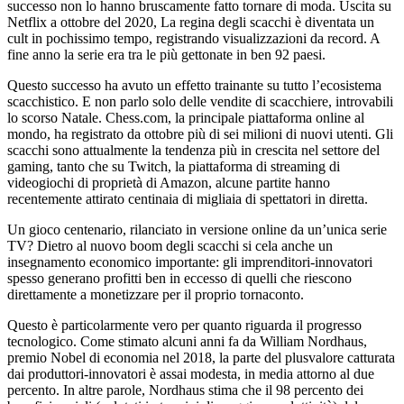
successo non lo hanno bruscamente fatto tornare di moda. Uscita su
Netflix a ottobre del 2020, La regina degli scacchi è diventata un
cult in pochissimo tempo, registrando visualizzazioni da record. A
fine anno la serie era tra le più gettonate in ben 92 paesi.
Questo successo ha avuto un effetto trainante su tutto l’ecosistema
scacchistico. E non parlo solo delle vendite di scacchiere, introvabili
lo scorso Natale. Chess.com, la principale piattaforma online al
mondo, ha registrato da ottobre più di sei milioni di nuovi utenti. Gli
scacchi sono attualmente la tendenza più in crescita nel settore del
gaming, tanto che su Twitch, la piattaforma di streaming di
videogiochi di proprietà di Amazon, alcune partite hanno
recentemente attirato centinaia di migliaia di spettatori in diretta.
Un gioco centenario, rilanciato in versione online da un’unica serie
TV? Dietro al nuovo boom degli scacchi si cela anche un
insegnamento economico importante: gli imprenditori-innovatori
spesso generano profitti ben in eccesso di quelli che riescono
direttamente a monetizzare per il proprio tornaconto.
Questo è particolarmente vero per quanto riguarda il progresso
tecnologico. Come stimato alcuni anni fa da William Nordhaus,
premio Nobel di economia nel 2018, la parte del plusvalore catturata
dai produttori-innovatori è assai modesta, in media attorno al due
percento. In altre parole, Nordhaus stima che il 98 percento dei