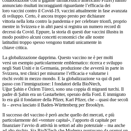
collaborazione con il gigante farmaceutico americano Pfizer)
hanno
annunciato
risultati incoraggianti
riguar
dante l’efficacia d
ei
loro
vaccini
contro il Covid-19
,
vaccini
attualmente in fase avanzata
di sviluppo. Certo, è ancora
troppo
presto p
er dichiarare
vittoria
nella lotta contro la pandemi
a
e per celebrare trionfi
,
proprio
mentre
i
n Svizzera
e
in altri paesi
si
regist
ra
un numero record di
decessi da
Covid
.
Eppure
,
la storia di questi due vaccini
illustra in
modo positivo alcuni concetti economici
che
alle nostre
latitudini
troppo spesso vengono trattati
unicamente
in
chiave
critica
.
La globalizzazione dapprima
.
Questo vaccino
ne
è
per molti
versi
un
esempio particolarmente emblematico
:
ricerca e sviluppo
negli Stati Uniti e in Germania
,
produzione
che
avverrà
in parte
in
Svizzera
, test
clinici
per misurarne l’efficacia e valutarne i
rischi
svolti
in mezzo mondo
.
E
la
globalizzazione
va qui di pari
passo con
l’
immigrazione
:
I
fondatori della
BioNtech
,
Uğur
Şahin
e
Özlem
Türeci
,
sono
una coppia di migranti turchi.
Il
padre di
Şahin
era un
Gastarbeiter
,
operaio della Ford.
E i
mmigrato
lo era
già il fondatore della Pfizer
,
Karl Pfizer,
che
–
quasi due secoli
fa
–
aveva lasciato
il Baden-
Württenberg
per Brooklyn.
I
l
successo
del vaccino è
però
anche quello
dei
mercati
, e più
particol
armente
d
el
«
venture capital
»
, l’
apporto di capitale
per
finanziare
l’avvio di attività in
settori ad
alto
potenziale
–
ma anche
ad
alto rischio
. Sia
BioNTech
che Moderna
puntavano da
oramai
un