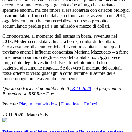
decennio
su una
tecnologia genetica che
a lungo
ha
suscitato
speranze
enorm
i
, ma che finora si
era
scontrata con ostacoli biologici
insormontabili
.
Tanto che dalla
sua
fondazione,
avvenuta
nel 2010
,
a
oggi
Moderna non
ha
commercializzato un solo prodotto
,
accumulando perdite pari a un
miliardo
e mezzo di dollari.
Ciononostante,
al momento
dell’entrata in borsa, avvenuta nel
2018,
Moderna
era
stata
valutata
a ben
7,5 mili
ardi di dollar
i
.
Ciò
aveva portati alcuni critici del
«
venture capita
l
»
–
tra i quali
troviamo
anche
l’influente economista
Mariana Mazzucat
o
–
a farne
un
ennesimo
simbolo
de
gli eccessi del capitalismo.
Oggi
invece
il
lungo fiato degli investitori si rivela lungimirante
e
la loro
pazienza
giustamente
ripagata
.
Se davvero
il mercato dei capitali
fosse orientato verso guadagni a corto termine, il settore delle
biotecnologie non esisterebbe
nemmeno
.
Questo podcast è stato pubblicato il
23.11.2020
nel programma
Plusvalore su RSI Rete Due.
Podcast:
Play in new window
|
Download
|
Embed
23.11.2020,
Marco Salvi