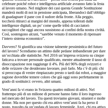
celebrare poiché robot e intelligenza artificiale avranno fatto la festa
al lavoro umano. Nel migliore dei casi questa Grande Sostituzione
manderà molti di noi in pensione anticipata, liberandoci dall’obbligo
di guadagnare il pane con il sudore della fronte. Alla peggio,
toccherà ritirarci ai margini del mondo, appena tollerati dalle
intelligenze digitali, un po’ come quelle tribù di cacciatori-
raccoglitori che oggi ancora sussistono ai confini della nostra civiltà.
Così, sostengono alcuni, “sarebbe venuto il momento di ripensare
l’intero sistema economico”.
Davvero? Si giustifica una visione talmente pessimistica del futuro
del lavoro? Scendiamo un attimo dalle pedane imbandierate per dare
un’occhiata alle statistiche. Nel 2016 un’impresa svizzera su cinque
faticava a trovare personale qualificato, mentre attualmente il tasso di
disoccupazione non raggiunge il 4%. Più del 96% degli svizzeri e
delle svizzere che desiderano lavorare, può farlo. Ma c’è di più: chi
si preoccupa di venire rimpiazzato presto o tardi dai robot, a maggior
ragione dovrebbe temere coloro che già oggi sono perfettamente in
grado di sostituirci: ovvero, altri umani.
Vent’anni fa vi erano in Svizzera quattro milioni di attivi. Nel
frattempo più di un milione di persone hanno fatto il loro ingresso
nel mercato del lavoro. Tra questi troviamo giovani, stranieri e molte
donne. Ma non per questo chi era attivo vent’anni fa ha perso il
posto, travolto da un’ondata di lavoro femminile. Anzi, chi era attivo