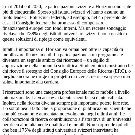
Tra il 2014 e il 2020, le partecipazioni svizzere a Horizon sono state
più di cinquemila. Spesso gli istituti svizzeri vi hanno assunto un
ruolo leader: i Politecnici federali, ad esempio, nel 45 percento dei
casi. Il Consiglio federale ha promesso di compensare i
finanziamenti europei con fondi interni. Ma un recente sondaggio
rivelava che l’88% degli istituti universitari svizzeri non considera
queste soluzioni di ripiego come equivalenti.
Infatti, l’importanza di Horizon va ormai ben oltre la capacità di
mobilizzare finanziamenti. La partecipazione a un programma è
diventata un segnale ambito dai ricercatori – un sigillo di
approvazione della comunità scientifica. Studi empirici mostrano che
chi riceve il sostegno del Consiglio Europeo della Ricerca (ERC), o
meglio ancora ne dirige un progetto di ricerca, ne ricava spesso una
spinta importante alla carriera.
I ricercatori sono una categoria professionale molto mobile a livello
internazionale. La «caccia» ai talenti scientifici si è intensificata.
Inoltre, nella ricerca diventa sempre più importante potere fare rete.
Lo sottolinea il fatto che la proporzione di pubblicazioni scientifiche
con più co-autori è aumentata notevolmente negli ultimi anni. Le
collaborazioni di ricerca contribuiscono all’attrattiva di un’università
per ricercatori altamente qualificati e mobili. Non sorprende quindi
che ben il 75% degli istituti universitari svizzeri intervistati ha