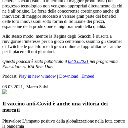
benefici sociali (valutati in termini di maggior produttività) del
progresso tecnologico non vengono appropriati direttamente da chi
ne è all’origine. Le forze della concorrenza costringono anche gli
innovatori di maggior successo a versare gran parte dei benefici
delle loro innovazioni sotto forma di riduzione dei prezzi,
espansione della produzione e miglioramenti della qualità.
Allo stesso modo, mentre la Regina degli Scacchi è riuscita a
rinvigorire l’interesse per un gioco centenario, saranno gli streamer
di Twitch e le piattaforme di gioco online ad approfittarne – anche
per il piacere di noi giocatori.
Questo podcast è stato pubblicato il
08.03.2021
nel programma
Plusvalore su RSI Rete Due.
Podcast:
Play in new window
|
Download
|
Embed
08.03.2021,
Marco Salvi
Il vaccino anti-Covid è anche una vittoria dei
mercati
Plusvalore
L’impatto positivo della globalizzazione nella lotta contro
la pandemia