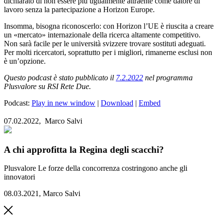
dichiarato di non essere più ugualmente attraente come datore di
lavoro senza la partecipazione a Horizon Europe.
Insomma, bisogna riconoscerlo: con Horizon l’UE è riuscita a creare
un «mercato» internazionale della ricerca altamente competitivo.
Non sarà facile per le università svizzere trovare sostituti adeguati.
Per molti ricercatori, soprattutto per i migliori, rimanerne esclusi non
è un’opzione.
Questo podcast è stato pubblicato il
7.2.2022
nel programma
Plusvalore su RSI Rete Due.
Podcast:
Play in new window
|
Download
|
Embed
07.02.2022,
Marco Salvi
A chi approfitta la Regina degli scacchi?
Plusvalore
Le forze della concorrenza costringono anche gli
innovatori
08.03.2021
,
Marco Salvi