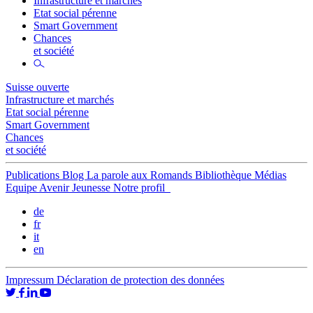
Infrastructure et marchés
Etat social pérenne
Smart Government
Chances
et société
Suisse ouverte
Infrastructure et marchés
Etat social pérenne
Smart Government
Chances
et société
Publications
Blog
La parole aux Romands
Bibliothèque
Médias
Equipe
Avenir Jeunesse
Notre profil
de
fr
it
en
Impressum
Déclaration de protection des données