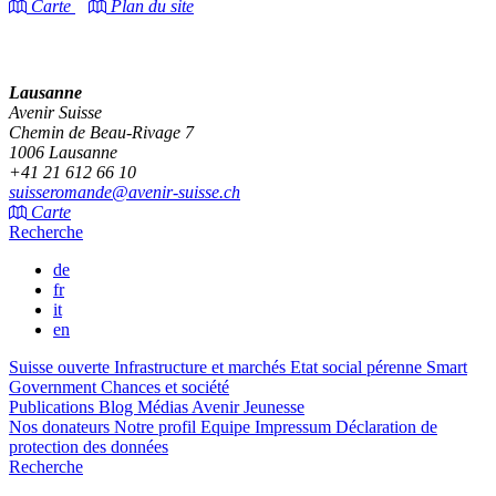
Carte
Plan du site
Lausanne
Avenir Suisse
Chemin de Beau-Rivage 7
1006 Lausanne
+41 21 612 66 10
suisseromande@avenir-suisse.ch
Carte
Recherche
de
fr
it
en
Suisse ouverte
Infrastructure et marchés
Etat social pérenne
Smart
Government
Chances et société
Publications
Blog
Médias
Avenir Jeunesse
Nos donateurs
Notre profil
Equipe
Impressum
Déclaration de
protection des données
Recherche