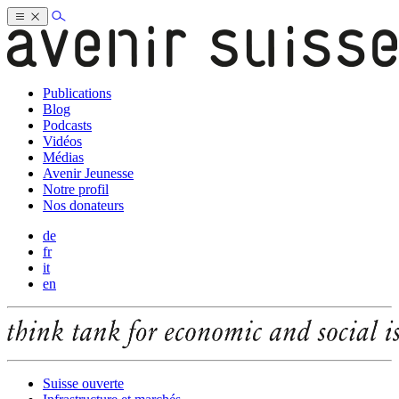
Publications
Blog
Podcasts
Vidéos
Médias
Avenir Jeunesse
Notre profil
Nos donateurs
de
fr
it
en
Suisse ouverte