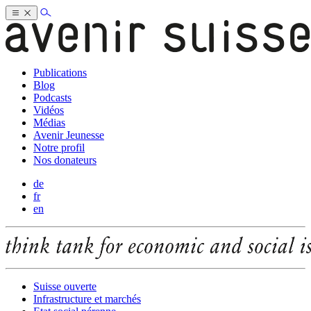
Publications
Blog
Podcasts
Vidéos
Médias
Avenir Jeunesse
Notre profil
Nos donateurs
de
fr
en
Suisse ouverte
Infrastructure et marchés