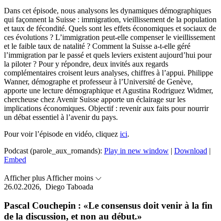
Dans cet épisode, nous analysons les dynamiques démographiques
qui façonnent la Suisse : immigration, vieillissement de la population
et taux de fécondité. Quels sont les effets économiques et sociaux de
ces évolutions ? L’immigration peut-elle compenser le vieillissement
et le faible taux de natalité ? Comment la Suisse a-t-elle géré
l’immigration par le passé et quels leviers existent aujourd’hui pour
la piloter ? Pour y répondre, deux invités aux regards
complémentaires croisent leurs analyses, chiffres à l’appui. Philippe
Wanner, démographe et professeur à l’Université de Genève,
apporte une lecture démographique et Agustina Rodriguez Widmer,
chercheuse chez Avenir Suisse apporte un éclairage sur les
implications économiques. Objectif : revenir aux faits pour nourrir
un débat essentiel à l’avenir du pays.
Pour voir l’épisode en vidéo, cliquez
ici
.
Podcast (parole_aux_romands):
Play in new window
|
Download
|
Embed
Afficher plus
Afficher moins
26.02.2026,
Diego Taboada
Pascal Couchepin : «Le consensus doit venir à la fin
de la discussion, et non au début.»