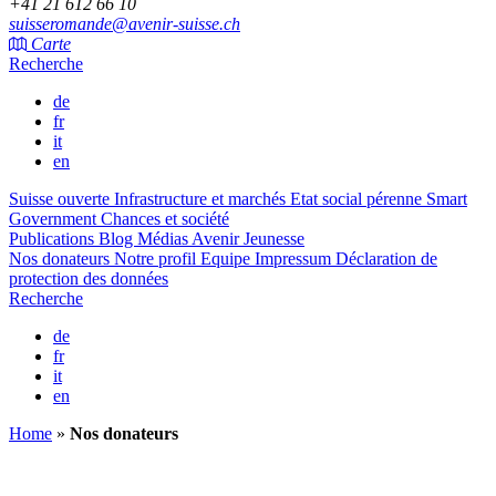
+41 21 612 66 10
suisseromande@avenir-suisse.ch
Carte
Recherche
de
fr
it
en
Suisse ouverte
Infrastructure et marchés
Etat social pérenne
Smart
Government
Chances et société
Publications
Blog
Médias
Avenir Jeunesse
Nos donateurs
Notre profil
Equipe
Impressum
Déclaration de
protection des données
Recherche
de
fr
it
en
Home
»
Nos donateurs