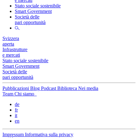
e mercati
Stato sociale sostenibile
Smart Government
Società delle
pari opportunità
Svizzera
aperta
Infrastrutture
e mercati
Stato sociale sostenibile
Smart Government
Società delle
pari opportunità
Pubblicazioni
Blog
Podcast
Biblioteca
Nei media
Team
Chi siamo
de
fr
it
en
Impressum
Informativa sulla privacy