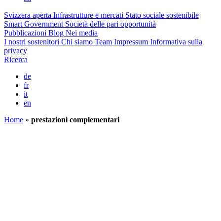
Svizzera aperta
Infrastrutture e mercati
Stato sociale sostenibile
Smart Government
Società delle pari opportunità
Pubblicazioni
Blog
Nei media
I nostri sostenitori
Chi siamo
Team
Impressum
Informativa sulla
privacy
Ricerca
de
fr
it
en
Home
»
prestazioni complementari