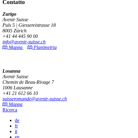
Contatto
Zurigo
Avenir Suisse
Puls 5 | Giessereistrasse 18
8005 Zürich
+41 44 445 90 00
info@avenir-suisse.ch
Mappa
Planimetria
Losanna
Avenir Suisse
Chemin de Beau-Rivage 7
1006 Lausanne
+41 21 612 66 10
suisseromande@avenir-suisse.ch
Mappa
Ricerca
de
fr
it
en