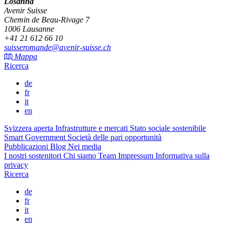
Losanna
Avenir Suisse
Chemin de Beau-Rivage 7
1006 Lausanne
+41 21 612 66 10
suisseromande@avenir-suisse.ch
Mappa
Ricerca
de
fr
it
en
Svizzera aperta
Infrastrutture e mercati
Stato sociale sostenibile
Smart Government
Società delle pari opportunità
Pubblicazioni
Blog
Nei media
I nostri sostenitori
Chi siamo
Team
Impressum
Informativa sulla
privacy
Ricerca
de
fr
it
en