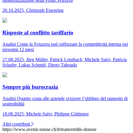
modernizzazione della Posta Svizzera
20.10.2025
,
Christoph Eisenring
Risposte al conflitto tariffario
Analisi
Come la Svizzera può rafforzare la competitività interna nei
prossimi 12 mesi
27.08.2025
,
Jürg Müller, Patrick Leisibach, Michele Salvi, Patricia
Schafer, Lukas Schmid, Diego Taboada
Sempre più burocrazia
Analisi
Quanto costa alle aziende svizzere l’obbligo del rapporto di
sostenibilità
18.08.2025
,
Michele Salvi, Philippe Güttinger
Altri contributi
https://www.avenir-suisse.ch/it/team/emilie-dousse