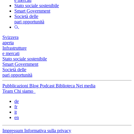
e mercati
Stato sociale sostenibile
Smart Government
Società delle
pari opportunità
Svizzera
aperta
Infrastrutture
e mercati
Stato sociale sostenibile
Smart Government
Società delle
pari opportunità
Pubblicazioni
Blog
Podcast
Biblioteca
Nei media
Team
Chi siamo
de
fr
it
en
Impressum
Informativa sulla privacy