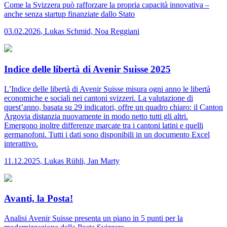
Come la Svizzera può rafforzare la propria capacità innovativa –
anche senza startup finanziate dallo Stato
03.02.2026
,
Lukas Schmid, Noa Reggiani
Indice delle libertà di Avenir Suisse 2025
L’Indice delle libertà di Avenir Suisse misura ogni anno le libertà
economiche e sociali nei cantoni svizzeri. La valutazione di
quest’anno, basata su 29 indicatori, offre un quadro chiaro: il Canton
Argovia distanzia nuovamente in modo netto tutti gli altri.
Emergono inoltre differenze marcate tra i cantoni latini e quelli
germanofoni. Tutti i dati sono disponibili in un documento Excel
interattivo.
11.12.2025
,
Lukas Rühli, Jan Marty
Avanti, la Posta!
Analisi
Avenir Suisse presenta un piano in 5 punti per la