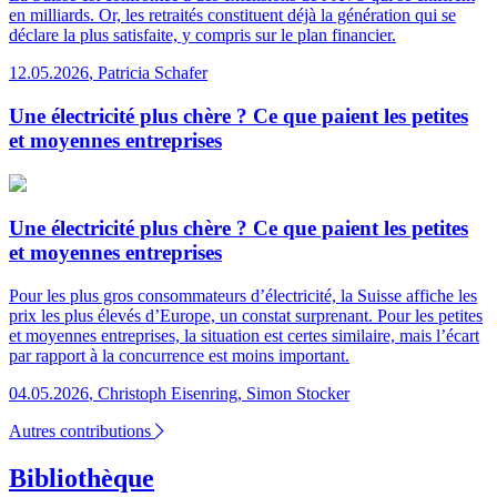
en milliards. Or, les retraités constituent déjà la génération qui se
déclare la plus satisfaite, y compris sur le plan financier.
12.05.2026
,
Patricia Schafer
Une électricité plus chère ? Ce que paient les petites
et moyennes entreprises
Une électricité plus chère ? Ce que paient les petites
et moyennes entreprises
Pour les plus gros consommateurs d’électricité, la Suisse affiche les
prix les plus élevés d’Europe, un constat surprenant. Pour les petites
et moyennes entreprises, la situation est certes similaire, mais l’écart
par rapport à la concurrence est moins important.
04.05.2026
,
Christoph Eisenring, Simon Stocker
Autres contributions
Bibliothèque