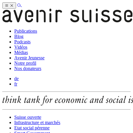
Publications
Blog
Podcasts
Vidéos
Médias
Avenir Jeunesse
Notre profil
Nos donateurs
de
fr
Suisse ouverte
Infrastructure et marchés
Etat social pérenne