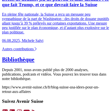
que fait Trump, et ce que devrait faire la Suisse
En pleine fête nationale, la Suisse a reçu un message peu
sympathique de la part de Washington : des droits de douane punitifs
allant jusqu’à 39 % prélevés sur certaines exportations. Une mesure
peu justifiée sur le plan économique, et d’autant plus explosive sur le
plan politique.
06.08.2025
,
Michele Salvi
Autres contributions
Bibliothèque
Depuis 2001, nous avons publié plus de 2000 analyses,
publications, podcasts et vidéos. Vous pouvez les trouver tous dans
notre bibliothèque.
https://www.avenir-suisse.ch/fr/blog-suisse-usa-idees-pour-un-
retour-aux-affaires
Suivez Avenir Suisse