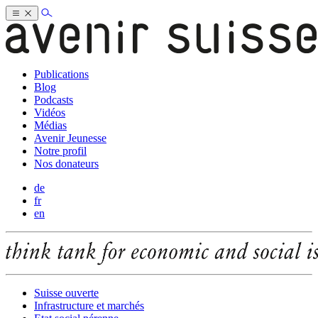
Publications
Blog
Podcasts
Vidéos
Médias
Avenir Jeunesse
Notre profil
Nos donateurs
de
fr
en
Suisse ouverte
Infrastructure et marchés