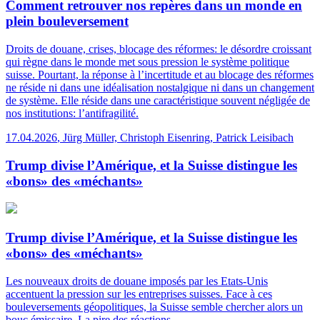
Comment retrouver nos repères dans un monde en
plein bouleversement
Droits de douane, crises, blocage des réformes: le désordre croissant
qui règne dans le monde met sous pression le système politique
suisse. Pourtant, la réponse à l’incertitude et au blocage des réformes
ne réside ni dans une idéalisation nostalgique ni dans un changement
de système. Elle réside dans une caractéristique souvent négligée de
nos institutions: l’antifragilité.
17.04.2026
,
Jürg Müller, Christoph Eisenring, Patrick Leisibach
Trump divise l’Amérique, et la Suisse distingue les
«bons» des «méchants»
Trump divise l’Amérique, et la Suisse distingue les
«bons» des «méchants»
Les nouveaux droits de douane imposés par les Etats-Unis
accentuent la pression sur les entreprises suisses. Face à ces
bouleversements géopolitiques, la Suisse semble chercher alors un
bouc émissaire. La pire des réactions.