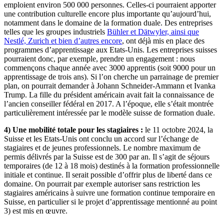
emploient environ 500 000 personnes. Celles-ci pourraient apporter
une contribution culturelle encore plus importante qu’aujourd’hui,
notamment dans le domaine de la formation duale. Des entreprises
telles que les groupes industriels
Bühler et Dätwyler, ainsi que
Nestlé, Zurich et bien d’autres encore
, ont déjà mis en place des
programmes d’apprentissage aux Etats-Unis. Les entreprises suisses
pourraient donc, par exemple, prendre un engagement : nous
commençons chaque année avec 3000 apprentis (soit 9000 pour un
apprentissage de trois ans). Si l’on cherche un parrainage de premier
plan, on pourrait demander à Johann Schneider-Ammann et Ivanka
Trump. La fille du président américain avait fait la connaissance de
l’ancien conseiller fédéral en 2017. A l’époque, elle s’était montrée
particulièrement intéressée par le modèle suisse de formation duale.
4) Une mobilité totale pour les stagiaires :
le 11 octobre 2024, la
Suisse et les Etats-Unis ont conclu un accord sur l’échange de
stagiaires et de jeunes professionnels. Le nombre maximum de
permis délivrés par la Suisse est de 300 par an. Il s’agit de séjours
temporaires (de 12 à 18 mois) destinés à la formation professionnelle
initiale et continue. Il serait possible d’offrir plus de liberté dans ce
domaine. On pourrait par exemple autoriser sans restriction les
stagiaires américains à suivre une formation continue temporaire en
Suisse, en particulier si le projet d’apprentissage mentionné au point
3) est mis en œuvre.