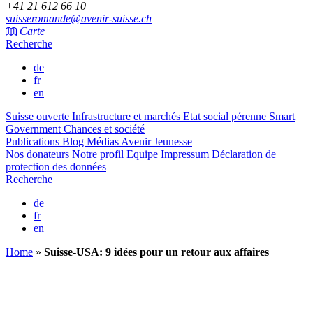
+41 21 612 66 10
suisseromande@avenir-suisse.ch
Carte
Recherche
de
fr
en
Suisse ouverte
Infrastructure et marchés
Etat social pérenne
Smart
Government
Chances et société
Publications
Blog
Médias
Avenir Jeunesse
Nos donateurs
Notre profil
Equipe
Impressum
Déclaration de
protection des données
Recherche
de
fr
en
Home
»
Suisse-USA: 9 idées pour un retour aux affaires