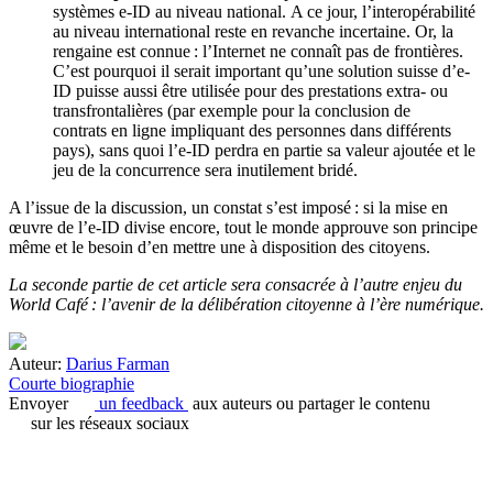
systèmes e-ID
au niveau
national.
A ce jour,
l’interopérabilité
au niveau international reste
en revanche
incertaine.
Or,
la
rengaine est
connue :
l’Internet
ne connaît pas de frontières.
C’est pourquoi
il serait
important
qu’une solution suisse
d’e-
ID
puisse
aussi
être utilisée pour des prestations extra- ou
transfrontalières (par exemple pour la conclusion de
contrats
en ligne impliquant des
personnes dans différents
pays
), sans quoi l’e-ID perdra en partie sa valeur ajoutée
et le
jeu de la concurrence sera inutilement bridé
.
A l’issue de la discussion, un constat s’est imposé :
si la mise en
œuvre de l’e-ID divise encore, tout le monde approuve son principe
même et le besoin d’en mettre une à disposition des citoyens.
La seconde partie de cet article sera consacrée à l’autre enjeu du
World Café : l’avenir de la délibération citoyenne à l’ère numérique.
Auteur:
Darius Farman
Courte biographie
Envoyer
un feedback
aux auteurs ou partager le contenu
sur les réseaux sociaux