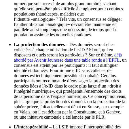
numérique soit accessible au plus grand nombre, sachant
qu
’elle sera peut-être plus difficile à employer pour certaines
populations (handicapés, malades) que
l’identité
«analogique
» ? Très vite, un consensus se dégage :
l’authentification
«analogique
» devrait être maintenue
en
parallèle
aussi longtemps que nécessaire, le temps que la
population assimile les nouvelles pratiques.
La
protection des données
–
Des données seront-elles
collectées à chaque utilisation de l’e-ID ? Si oui, qui en
disposera et quels seront les garde-fous ?
Sur ce thème
,
déjà
abordé par Avenir Jeunesse dans une table ronde à l’EPFL
,
un
consensus est atteint par les participants : il faut distinguer
identité et données. Fournir une e-ID sans
collecter
de
données est techniquement possible
si souhaité.
Certains
participants ont recommandé d’envisager
la protection des
données
liées à
l’e-ID
dans le cadre plus
large d’un
«droit
à
l’intégrité numérique», qui protégerait l’ensemble des droits
de la personne dans l’espace numérique. Ce concept nouveau,
plus large que la protection des données ou la protection de la
sphère privée, fait actuellement débat en Suisse, par exemple
en Valais, où il est débattu par la Constituante, et à Genève,
où une initiative cantonale a été lancée par le PLR
.
L’interopérabilité
–
La LSIE impose l’interopérabilité
des