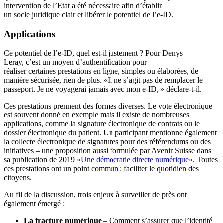
intervention de l’Etat a été nécessaire afin d’établir
un
socle
juridique clair
et libérer le potentiel de l’e-ID.
Applications
Ce potentiel de l’e-ID, quel
est-il
justement
?
Pour Denys
Leray,
c’
est un moyen d’authentification pour
réaliser
certaines
prestations en ligne
, simples ou élaborées,
de
manière sécurisée, rien de plus.
«Il
ne s’agit pas de remplacer le
passeport. Je ne voyagerai jamais avec mon e-ID, » déclare-t-il.
Ces prestations
prennent des formes
diverses. Le vote électronique
est souvent donné en exemple mais il existe de nombreuses
applications, comme la signature électronique de contrats ou le
dossier électronique du patient. Un participant mentionne également
la collecte électronique de signatures pour des référendums ou des
initiatives – une proposition aussi formulée par Avenir Suisse dans
sa publication de 2019
«Une démocratie directe numérique»
.
Toutes
ces prestations
ont un point commun : faciliter le quotidien des
citoyens.
Au fil de la discussion, t
rois
enjeux à surveiller de près
ont
également
émergé
:
La
fracture numérique
– Comment s’assurer que l’identité