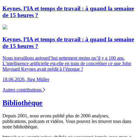
Keynes, l’IA et temps de travail : à quand la semaine
de 15 heures ?
Keynes, l’IA et temps de travail : à quand la semaine
de 15 heures ?
Nous travaillons aujourd’hui nettement moins qu’il y a 100 ans.
L’intelligence artificielle est-elle en train de concrétiser ce que John
Maynard Keynes avait prédit à l’époque ?
18.06.2026
,
Jürg Müller
Autres contributions
Bibliothèque
Depuis 2001, nous avons publié plus de 2000 analyses,
publications, podcasts et vidéos. Vous pouvez les trouver tous dans
notre bibliothèque.