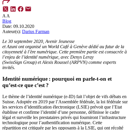
A
A
Blog
Date:
09.10.2020
Auteur(s):
Darius Farman
Le 30 septembre
2020, Avenir Jeunesse
et
Azuni
ont
organisé
un
World Café
à Genève
dédié
au futur de la
citoyenneté à l’ère numérique.
Cette première partie est consacrée à
l’
enjeu de l’
identité numérique, avec
Denys Leray
(
SwissSign
Group
) et Alexis Roussel (ARPVN)
comme experts
invités.
Identité numérique :
pourquoi
en parle-t-on
et
qu’est-ce que c’est ?
Le thème de l’identité numérique
(e-ID)
fait l’objet de vifs débats en
Suisse. Adoptée en 2019 par
l’Assemblée fédérale, la loi fédérale sur
les services d’identification électronique (LSIE)
prévoit
que
l’Etat
établisse et confirme l’identité d’une personne, définisse le cadre
légal et surveille le
s
prestataire
s
privé
s
qui fourniront
l’infrastructure
technologique pour l’authentification numérique
.
C
ette
répartition
est critiquée par les opposants à la LSIE
,
qui
ont
récolté