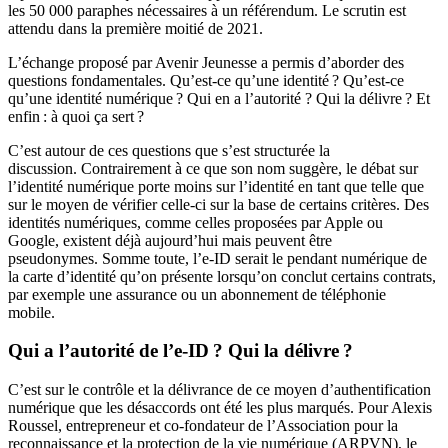
les 50 000 paraphes nécessaires à un référendum.
Le scrutin
est
attendu dans la première moitié de 2021.
L
’échange
proposé par Avenir Jeunesse
a
permi
s
d’
aborder des
questions fondamentales
.
Qu’est-ce qu’une identité ? Qu’est-ce
qu’une identité numérique ? Qui
en a l’autorité
? Qui la
délivre
?
Et
enfin : à quoi ça sert ?
C’est autour de ces
questions
que s’est
structuré
e
la
discussion
.
C
ontrairement à ce que son nom suggère, l
e débat sur
l’identité numérique porte moins sur
l’identité
en tant que telle que
sur le moyen
de vérifier
celle-ci
sur la base de certains critères
.
Des
identités numériques
,
comme celles proposées par Apple ou
Google
,
existent déjà aujourd’hui mais peuvent être
pseudonymes.
Somme toute,
l’e-ID serait le
pendant numérique de
la carte d’identité qu’on
présente
lorsqu’on conclut certains contrats,
par exemple un
e assurance ou un
abonnement de téléphonie
mobile
.
Qui a l’autorité de l’e-ID ? Qui la délivre ?
C’est sur
l
e contrôle
et la
délivrance
de ce moyen d’authentification
numérique que
les désaccords ont été les plus marqués. Pour Alexis
Roussel, entrepreneur et
co-fondateur de l’Association pour la
reconnaissance et la protection de la vie numérique (ARPVN)
, le