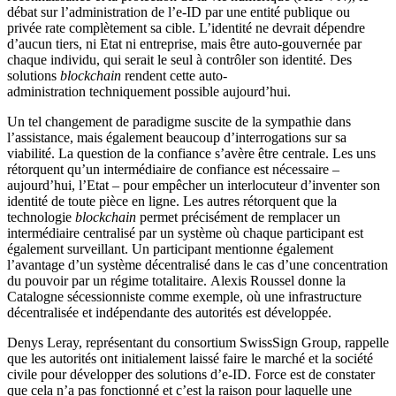
débat
sur l’administration de l’e-ID par une entité publique ou
privée
rate complètement
sa
cible. L’identité ne devrait dépendre
d’aucun tiers, ni Etat ni entreprise, mais être auto-gouvernée
par
chaque individu
, qui
serait le seul à contrôler son identité
.
Des
solutions
blockchain
rendent
cette
auto-
administration
techniquement possible
aujourd’hui
.
Un
tel
changement de
paradigme
suscite de la sympathie dans
l’assistance, mais également beaucoup d’interrogations sur sa
viabilité. La question de la confiance
s’avère
être
centrale
.
Les uns
rétorquent qu’
un intermédiaire de confiance
est nécessaire
–
aujourd’hui, l’Etat –
pour
empêcher
un
interlocuteur d’inventer son
identité de toute pièce
en ligne
.
Les autres
rétorque
nt que
la
technologie
blockchain
permet précisément de
remplacer un
intermédiaire centralisé par un système où chaque participant est
également surveillant.
Un participant
mentionne également
l’avantage d’un système décentralisé
dans le cas
d’une concentration
du pouvoir par un régime totalitaire.
Alexis Roussel donne la
Catalogne sécessionniste comme exemple, où une infrastructure
décentralisée et indépendante
des autorités
est développée.
Denys Leray, représentant du consortium
SwissSign
Group
,
rappelle
qu
e les autorités ont initialement laissé faire le
marché
et
la société
civile
pour
développer
des
solution
s
d’e-ID.
Force est de constater
que c
ela n’a pas fonctionné et c’est la raison pour laquelle une