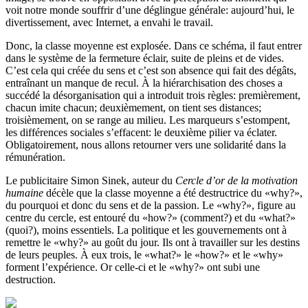
voit notre monde souffrir d’une déglingue générale: aujourd’hui, le
divertissement, avec Internet, a envahi le travail.
Donc, la classe moyenne est explosée. Dans ce schéma, il faut entrer
dans le système de la fermeture éclair, suite de pleins et de vides.
C’est cela qui créée du sens et c’est son absence qui fait des dégâts,
entraînant un manque de recul. À la hiérarchisation des choses a
succédé la désorganisation qui a introduit trois règles: premièrement,
chacun imite chacun; deuxièmement, on tient ses distances;
troisièmement, on se range au milieu. Les marqueurs s’estompent,
les différences sociales s’effacent: le deuxième pilier va éclater.
Obligatoirement, nous allons retourner vers une solidarité dans la
rémunération.
Le publicitaire Simon Sinek, auteur du
Cercle d’or de la motivation
humaine
décèle que la classe moyenne a été destructrice du «why?»,
du pourquoi et donc du sens et de la passion. Le «why?», figure au
centre du cercle, est entouré du «how?» (comment?) et du «what?»
(quoi?), moins essentiels. La politique et les gouvernements ont à
remettre le «why?» au goût du jour. Ils ont à travailler sur les destins
de leurs peuples. À eux trois, le «what?» le «how?» et le «why»
forment l’expérience. Or celle-ci et le «why?» ont subi une
destruction.