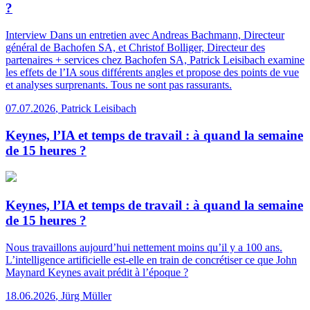
?
Interview
Dans un entretien avec Andreas Bachmann, Directeur
général de Bachofen SA, et Christof Bolliger, Directeur des
partenaires + services chez Bachofen SA, Patrick Leisibach examine
les effets de l’IA sous différents angles et propose des points de vue
et analyses surprenants. Tous ne sont pas rassurants.
07.07.2026
,
Patrick Leisibach
Keynes, l’IA et temps de travail : à quand la semaine
de 15 heures ?
Keynes, l’IA et temps de travail : à quand la semaine
de 15 heures ?
Nous travaillons aujourd’hui nettement moins qu’il y a 100 ans.
L’intelligence artificielle est-elle en train de concrétiser ce que John
Maynard Keynes avait prédit à l’époque ?
18.06.2026
,
Jürg Müller