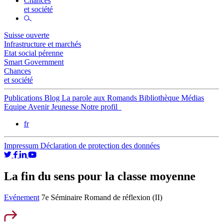
Chances
et société
Suisse ouverte
Infrastructure et marchés
Etat social pérenne
Smart Government
Chances
et société
Publications
Blog
La parole aux Romands
Bibliothèque
Médias
Equipe
Avenir Jeunesse
Notre profil
fr
Impressum
Déclaration de protection des données
La fin du sens pour la classe moyenne
Evénement
7e Séminaire Romand de réflexion (II)