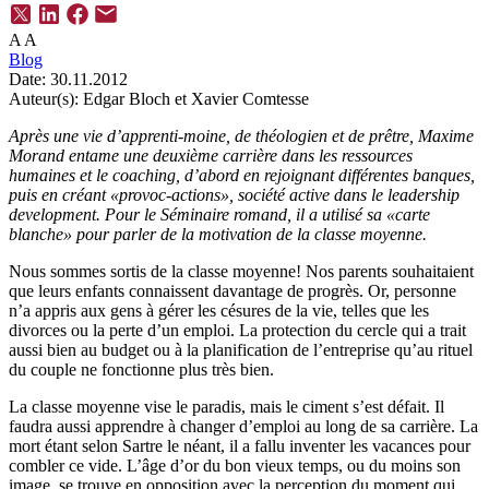
A
A
Blog
Date:
30.11.2012
Auteur(s):
Edgar Bloch et Xavier Comtesse
Après une vie d’apprenti-moine, de théologien et de prêtre, Maxime
Morand entame une deuxième carrière dans les ressources
humaines et le coaching, d’abord en rejoignant différentes banques,
puis en créant «provoc-actions», société active dans le leadership
development. Pour le Séminaire romand, il a utilisé sa «carte
blanche» pour parler de la motivation de la classe moyenne.
Nous sommes sortis de la classe moyenne! Nos parents souhaitaient
que leurs enfants connaissent davantage de progrès. Or, personne
n’a appris aux gens à gérer les césures de la vie, telles que les
divorces ou la perte d’un emploi. La protection du cercle qui a trait
aussi bien au budget ou à la planification de l’entreprise qu’au rituel
du couple ne fonctionne plus très bien.
La classe moyenne vise le paradis, mais le ciment s’est défait. Il
faudra aussi apprendre à changer d’emploi au long de sa carrière. La
mort étant selon Sartre le néant, il a fallu inventer les vacances pour
combler ce vide. L’âge d’or du bon vieux temps, ou du moins son
image, se trouve en opposition avec la perception du moment qui