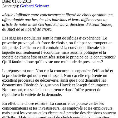
Date:
01.03.2013
Auteur(s):
Gerhard Schwarz
«Seule l’alliance entre concurrence et liberté de choix garantit une
offre adaptée aux besoins des individus et leurs différences»: un
article de notre invité Gerhard Schwarz, directeur d’Avenir Suisse,
au sujet de la liberté de choix.
Les sagesses populaires sont le fruit de siècles d’expérience. Le
proverbe provençal «A force de choisir, on finit par se tromper» en
fait partie. Ce dicton est-il contraire à la conviction libérale selon
laquelle non seulement l’économie, mais aussi la politique et la
société devraient être organisées selon le principe de la concurrence?
Qu’il faudrait donc qu’il existe une multitude de prestataires?
La réponse est non. Non car la concurrence engendre l’efficacité et
la productivité qui nous enrichissent. Non car elle représente un
excellent processus de découverte, ainsi que l’ont démontré les
économistes Friedrich August von Hayek et Joseph Schumpeter.
Non surtout, car seule la concurrence dans l’offre permet de
répondre à la variété de la demande.
En effet, une chose est sûre. La concurrence pousse certes les
consommateurs et les investisseurs, les employés et les employeurs,
mais aussi les votants et les électeurs à prendre des décisions souvent
difficiles. Mais elle permet aussi de choisir entre deux alternatives.