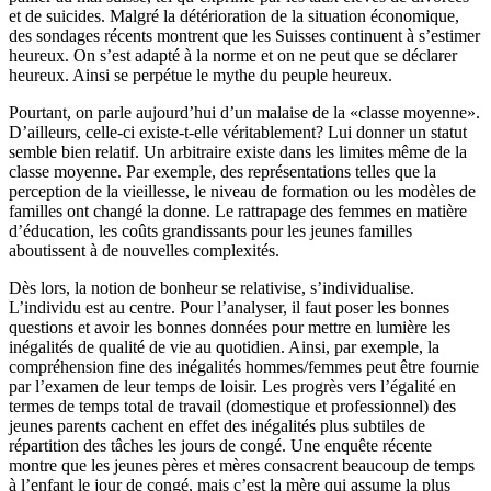
et de suicides. Malgré la détérioration de la situation économique,
des sondages récents montrent que les Suisses continuent à s’estimer
heureux. On s’est adapté à la norme et on ne peut que se déclarer
heureux. Ainsi se perpétue le mythe du peuple heureux.
Pourtant, on parle aujourd’hui d’un malaise de la «classe moyenne».
D’ailleurs, celle-ci existe-t-elle véritablement? Lui donner un statut
semble bien relatif. Un arbitraire existe dans les limites même de la
classe moyenne. Par exemple, des représentations telles que la
perception de la vieillesse, le niveau de formation ou les modèles de
familles ont changé la donne. Le rattrapage des femmes en matière
d’éducation, les coûts grandissants pour les jeunes familles
aboutissent à de nouvelles complexités.
Dès lors, la notion de bonheur se relativise, s’individualise.
L’individu est au centre. Pour l’analyser, il faut poser les bonnes
questions et avoir les bonnes données pour mettre en lumière les
inégalités de qualité de vie au quotidien. Ainsi, par exemple, la
compréhension fine des inégalités hommes/femmes peut être fournie
par l’examen de leur temps de loisir. Les progrès vers l’égalité en
termes de temps total de travail (domestique et professionnel) des
jeunes parents cachent en effet des inégalités plus subtiles de
répartition des tâches les jours de congé. Une enquête récente
montre que les jeunes pères et mères consacrent beaucoup de temps
à l’enfant le jour de congé, mais c’est la mère qui assume la plus