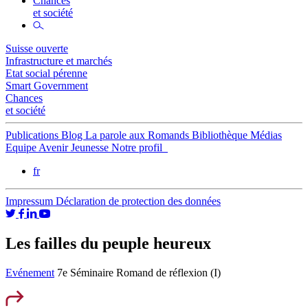
Chances
et société
Suisse ouverte
Infrastructure et marchés
Etat social pérenne
Smart Government
Chances
et société
Publications
Blog
La parole aux Romands
Bibliothèque
Médias
Equipe
Avenir Jeunesse
Notre profil
fr
Impressum
Déclaration de protection des données
Les failles du peuple heureux
Evénement
7e Séminaire Romand de réflexion (I)