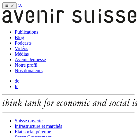
Publications
Blog
Podcasts
Vidéos
Médias
Avenir Jeunesse
Notre profil
Nos donateurs
de
fr
Suisse ouverte
Infrastructure et marchés
Etat social pérenne