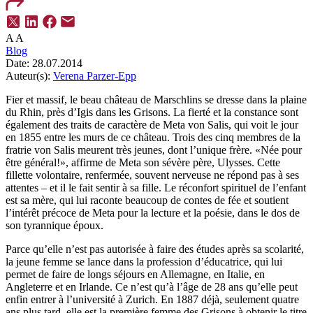
A
A
Blog
Date:
28.07.2014
Auteur(s):
Verena Parzer-Epp
Fier et massif, le beau château de Marschlins se dresse dans la plaine
du Rhin, près d’Igis dans les Grisons. La fierté et la constance sont
également des traits de caractère de Meta von Salis, qui voit le jour
en 1855 entre les murs de ce château. Trois des cinq membres de la
fratrie von Salis meurent très jeunes, dont l’unique frère. «Née pour
être général!», affirme de Meta son sévère père, Ulysses. Cette
fillette volontaire, renfermée, souvent nerveuse ne répond pas à ses
attentes – et il le fait sentir à sa fille. Le réconfort spirituel de l’enfant
est sa mère, qui lui raconte beaucoup de contes de fée et soutient
l’intérêt précoce de Meta pour la lecture et la poésie, dans le dos de
son tyrannique époux.
Parce qu’elle n’est pas autorisée à faire des études après sa scolarité,
la jeune femme se lance dans la profession d’éducatrice, qui lui
permet de faire de longs séjours en Allemagne, en Italie, en
Angleterre et en Irlande. Ce n’est qu’à l’âge de 28 ans qu’elle peut
enfin entrer à l’université à Zurich. En 1887 déjà, seulement quatre
ans plus tard, elle est la première femme des Grisons à obtenir le titre