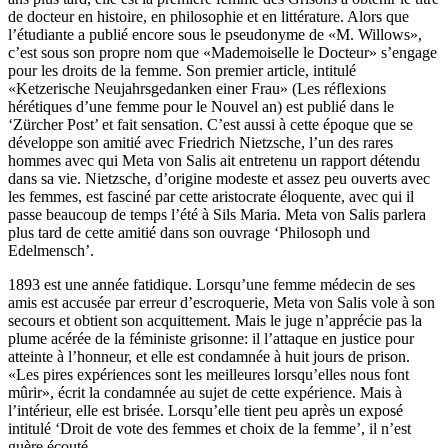
de docteur en histoire, en philosophie et en littérature. Alors que
l’étudiante a publié encore sous le pseudonyme de «M. Willows»,
c’est sous son propre nom que «Mademoiselle le Docteur» s’engage
pour les droits de la femme. Son premier article, intitulé
«Ketzerische Neujahrsgedanken einer Frau» (Les réflexions
hérétiques d’une femme pour le Nouvel an) est publié dans le
‘Zürcher Post’ et fait sensation. C’est aussi à cette époque que se
développe son amitié avec Friedrich Nietzsche, l’un des rares
hommes avec qui Meta von Salis ait entretenu un rapport détendu
dans sa vie. Nietzsche, d’origine modeste et assez peu ouverts avec
les femmes, est fasciné par cette aristocrate éloquente, avec qui il
passe beaucoup de temps l’été à Sils Maria. Meta von Salis parlera
plus tard de cette amitié dans son ouvrage ‘Philosoph und
Edelmensch’.
1893 est une année fatidique. Lorsqu’une femme médecin de ses
amis est accusée par erreur d’escroquerie, Meta von Salis vole à son
secours et obtient son acquittement. Mais le juge n’apprécie pas la
plume acérée de la féministe grisonne: il l’attaque en justice pour
atteinte à l’honneur, et elle est condamnée à huit jours de prison.
«Les pires expériences sont les meilleures lorsqu’elles nous font
mûrir», écrit la condamnée au sujet de cette expérience. Mais à
l’intérieur, elle est brisée. Lorsqu’elle tient peu après un exposé
intitulé ‘Droit de vote des femmes et choix de la femme’, il n’est
guère écouté.