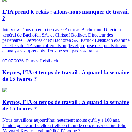
L’IA prend le relais : allons-nous manquer de travail
?
Interview
Dans un entretien avec Andreas Bachmann, Directeur
général de Bachofen SA, et Christof Bolliger, Directeur des
partenaires + services chez Bachofen SA, Patrick Leisibach examine
les effets de l’IA sous différents angles et propose des points de vue
et analyses surprenants. Tous ne sont pas rassurants.
07.07.2026
,
Patrick Leisibach
Keynes, l’IA et temps de travail : à quand la semaine
de 15 heures ?
Keynes, l’IA et temps de travail : à quand la semaine
de 15 heures ?
Nous travaillons aujourd’hui nettement moins qu’il y a 100 ans.
L’intelligence artificielle est-elle en train de concrétiser ce que John
Maynard Keynes avait prédit à l’époque ?