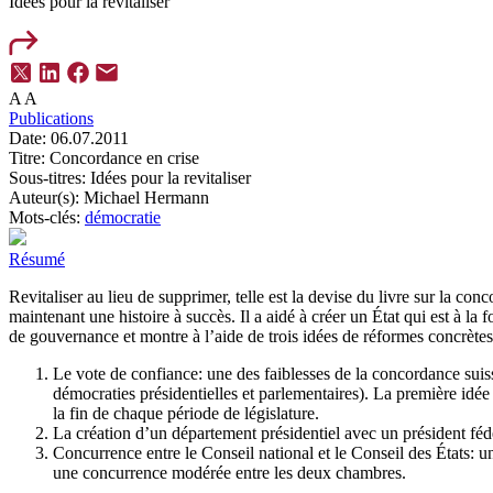
Idées pour la revitaliser
A
A
Publications
Date:
06.07.2011
Titre:
Concordance en crise
Sous-titres:
Idées pour la revitaliser
Auteur(s):
Michael Hermann
Mots-clés:
démocratie
Résumé
Revitaliser au lieu de supprimer, telle est la devise du livre sur la
maintenant une histoire à succès. Il a aidé à créer un État qui est à l
de gouvernance et montre à l’aide de trois idées de réformes concrètes
Le vote de confiance: une des faiblesses de la concordance suisse
démocraties présidentielles et parlementaires). La première idée
la fin de chaque période de législature.
La création d’un département présidentiel avec un président fédé
Concurrence entre le Conseil national et le Conseil des États: u
une concurrence modérée entre les deux chambres.