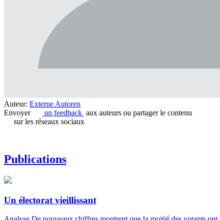
Auteur:
Externe Autoren
Envoyer
un feedback
aux auteurs ou partager le contenu
sur les réseaux sociaux
Publications
Un électorat vieillissant
Analyse
De nouveaux chiffres montrent que la moitié des votants ont 