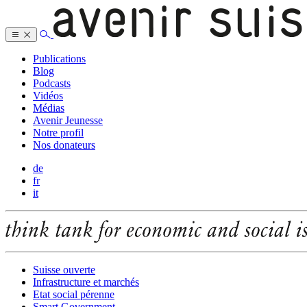
Publications
Blog
Podcasts
Vidéos
Médias
Avenir Jeunesse
Notre profil
Nos donateurs
de
fr
it
Suisse ouverte
Infrastructure et marchés
Etat social pérenne
Smart Government