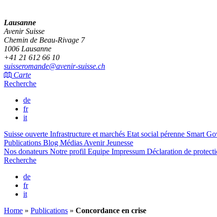
Lausanne
Avenir Suisse
Chemin de Beau-Rivage 7
1006 Lausanne
+41 21 612 66 10
suisseromande@avenir-suisse.ch
Carte
Recherche
de
fr
it
Suisse ouverte
Infrastructure et marchés
Etat social pérenne
Smart Go
Publications
Blog
Médias
Avenir Jeunesse
Nos donateurs
Notre profil
Equipe
Impressum
Déclaration de protect
Recherche
de
fr
it
Home
»
Publications
»
Concordance en crise