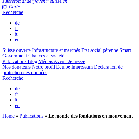
suisseromande@avenir-suisse.ch
Carte
Recherche
de
fr
it
en
Suisse ouverte
Infrastructure et marchés
Etat social pérenne
Smart
Government
Chances et société
Publications
Blog
Médias
Avenir Jeunesse
Nos donateurs
Notre profil
Equipe
Impressum
Déclaration de
protection des données
Recherche
de
fr
it
en
Home
»
Publications
»
Le monde des fondations en mouvement