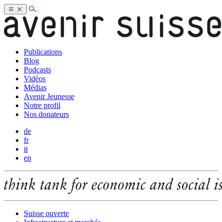
Publications
Blog
Podcasts
Vidéos
Médias
Avenir Jeunesse
Notre profil
Nos donateurs
de
fr
it
en
Suisse ouverte