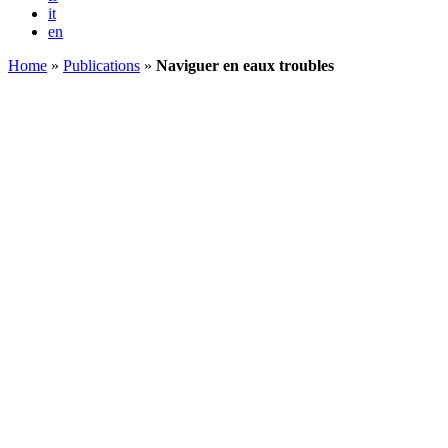
it
en
Home
»
Publications
»
Naviguer en eaux troubles