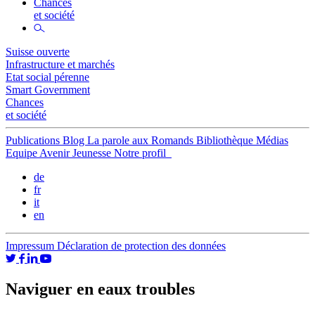
Chances
et société
Suisse ouverte
Infrastructure et marchés
Etat social pérenne
Smart Government
Chances
et société
Publications
Blog
La parole aux Romands
Bibliothèque
Médias
Equipe
Avenir Jeunesse
Notre profil
de
fr
it
en
Impressum
Déclaration de protection des données
Naviguer en eaux troubles