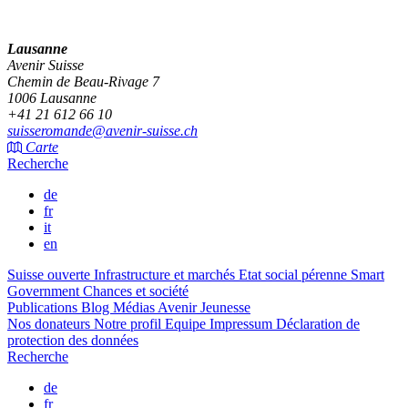
Lausanne
Avenir Suisse
Chemin de Beau-Rivage 7
1006 Lausanne
+41 21 612 66 10
suisseromande@avenir-suisse.ch
Carte
Recherche
de
fr
it
en
Suisse ouverte
Infrastructure et marchés
Etat social pérenne
Smart
Government
Chances et société
Publications
Blog
Médias
Avenir Jeunesse
Nos donateurs
Notre profil
Equipe
Impressum
Déclaration de
protection des données
Recherche
de
fr