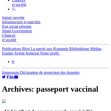
Chances
et société
Suisse ouverte
Infrastructure et marchés
Etat social pérenne
Smart Government
Chances
et société
Publications
Blog
La parole aux Romands
Bibliothèque
Médias
Equipe
Avenir Jeunesse
Notre profil
fr
Impressum
Déclaration de protection des données
Archives:
passeport vaccinal