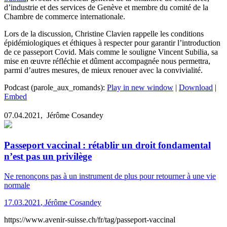
d’industrie et des services de Genève et membre du comité de la
Chambre de commerce internationale.
Lors de la discussion, Christine Clavien rappelle les conditions
épidémiologiques et éthiques à respecter pour garantir l’introduction
de ce passeport Covid. Mais comme le souligne Vincent Subilia, sa
mise en œuvre réfléchie et dûment accompagnée nous permettra,
parmi d’autres mesures, de mieux renouer avec la convivialité.
Podcast (parole_aux_romands):
Play in new window
|
Download
|
Embed
07.04.2021,
Jérôme Cosandey
Passeport vaccinal : rétablir un droit fondamental
n’est pas un privilège
Ne renonçons pas à un instrument de plus pour retourner à une vie
normale
17.03.2021
,
Jérôme Cosandey
https://www.avenir-suisse.ch/fr/tag/passeport-vaccinal