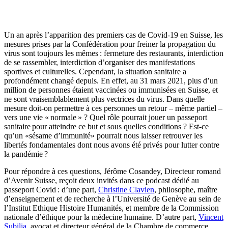
Un an après l’apparition des premiers cas de Covid-19 en Suisse, les
mesures prises par la Confédération pour freiner la propagation du
virus sont toujours les mêmes : fermeture des restaurants, interdiction
de se rassembler, interdiction d’organiser des manifestations
sportives et culturelles. Cependant, la situation sanitaire a
profondément changé depuis. En effet, au 31 mars 2021, plus d’un
million de personnes étaient vaccinées ou immunisées en Suisse, et
ne sont vraisemblablement plus vectrices du virus. Dans quelle
mesure doit-on permettre à ces personnes un retour – même partiel –
vers une vie « normale » ? Quel rôle pourrait jouer un passeport
sanitaire pour atteindre ce but et sous quelles conditions ? Est-ce
qu’un «sésame d’immunité» pourrait nous laisser retrouver les
libertés fondamentales dont nous avons été privés pour lutter contre
la pandémie ?
Pour répondre à ces questions, Jérôme Cosandey, Directeur romand
d’Avenir Suisse, reçoit deux invités dans ce podcast dédié au
passeport Covid : d’une part,
Christine Clavien
, philosophe, maître
d’enseignement et de recherche à l’Université de Genève au sein de
l’Institut Ethique Histoire Humanités, et membre de la Commission
nationale d’éthique pour la médecine humaine. D’autre part,
Vincent
Subilia
, avocat et directeur général de la Chambre de commerce,