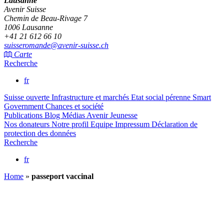
Lausanne
Avenir Suisse
Chemin de Beau-Rivage 7
1006 Lausanne
+41 21 612 66 10
suisseromande@avenir-suisse.ch
Carte
Recherche
fr
Suisse ouverte
Infrastructure et marchés
Etat social pérenne
Smart
Government
Chances et société
Publications
Blog
Médias
Avenir Jeunesse
Nos donateurs
Notre profil
Equipe
Impressum
Déclaration de
protection des données
Recherche
fr
Home
»
passeport vaccinal