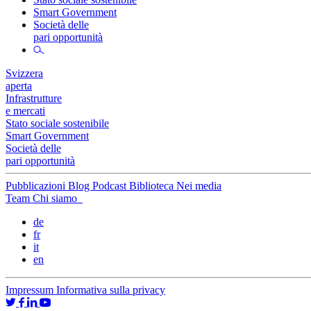
Smart Government
Società delle
pari opportunità
Svizzera
aperta
Infrastrutture
e mercati
Stato sociale sostenibile
Smart Government
Società delle
pari opportunità
Pubblicazioni
Blog
Podcast
Biblioteca
Nei media
Team
Chi siamo
de
fr
it
en
Impressum
Informativa sulla privacy