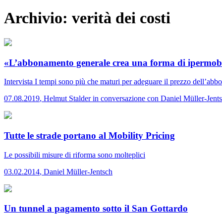
Archivio:
verità dei costi
«L’abbonamento generale crea una forma di ipermobi
Intervista
I tempi sono più che maturi per adeguare il prezzo dell’ab
07.08.2019
,
Helmut Stalder in conversazione con Daniel Müller-Jent
Tutte le strade portano al Mobility Pricing
Le possibili misure di riforma sono molteplici
03.02.2014
,
Daniel Müller-Jentsch
Un tunnel a pagamento sotto il San Gottardo