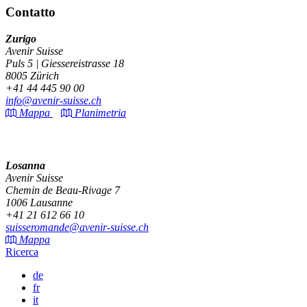
Contatto
Zurigo
Avenir Suisse
Puls 5 | Giessereistrasse 18
8005 Zürich
+41 44 445 90 00
info@avenir-suisse.ch
Mappa
Planimetria
Losanna
Avenir Suisse
Chemin de Beau-Rivage 7
1006 Lausanne
+41 21 612 66 10
suisseromande@avenir-suisse.ch
Mappa
Ricerca
de
fr
it