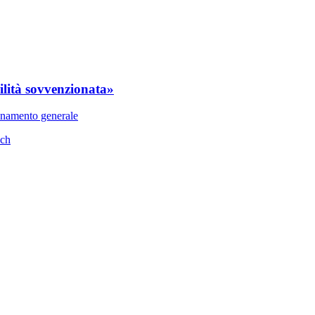
lità sovvenzionata»
bonamento generale
sch