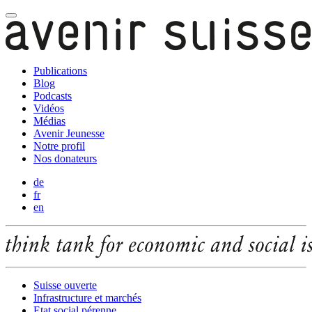
Publications
Blog
Podcasts
Vidéos
Médias
Avenir Jeunesse
Notre profil
Nos donateurs
de
fr
en
Suisse ouverte
Infrastructure et marchés
Etat social pérenne