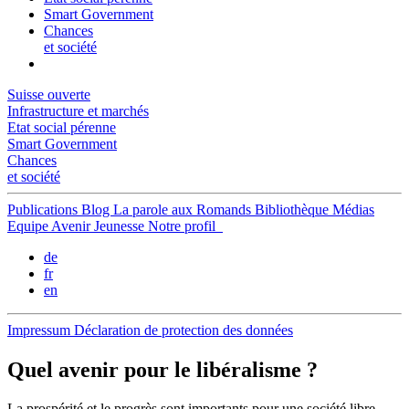
Smart Government
Chances
et société
Suisse ouverte
Infrastructure et marchés
Etat social pérenne
Smart Government
Chances
et société
Publications
Blog
La parole aux Romands
Bibliothèque
Médias
Equipe
Avenir Jeunesse
Notre profil
de
fr
en
Impressum
Déclaration de protection des données
Quel avenir pour le libéralisme ?
La prospérité et le progrès sont importants pour une société libre.