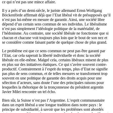
ce qui n’est pas une mince affaire.
Il y a près d’un demi-siècle, le juriste allemand Ernst-Wolfgang
Böckenförde affirmait déjà que l’Etat libéral vit de présupposés qu’il
n’est pas lui-même en mesure de garantir. Ainsi, une société libre
dépend d’un certain sens commun de ses individus. Le libéralisme
n’est pas simplement l’idéologie politique de la matérialité, de
l’hédonisme. Au contraire, une société libérale ne fonctionne que si
chacun et chacune voit toujours plus loin que le bout de son nez et
se considère comme faisant partie de quelque chose de plus grand.
Le problème est que ce sens commun ne peut pas être garanti par
l’Etat, car cela saperait la liberté individuelle et donc la société
libérale en elle-même. Malgré cela, certains libéraux misent de plus
en plus sur des initiatives étatiques. Ce qui s’avère souvent contre-
productif. Contrairement à l’esprit du temps, plus d’Etat ne signifie
pas plus de sens commun, et de telles mesures se transforment trop
souvent en une politique de garantie des droits acquis pour une
sélection d’acteurs, sans doute l’une des principales raisons pour
lesquelles la rhétorique de la tronçonneuse du président argentin
Javier Milei rencontre un tel écho.
Bien sûr, la Suisse n’est pas l’Argentine. L’esprit communautaire
dans un esprit libéral a une longue tradition dans notre pays : le
principe de subsidiarité, à savoir que les problèmes sont abordés