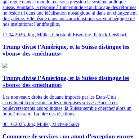
qui règne dans le monde met sous pression le système politique
suisse. Pourtant, la réponse à l’incertitude et au blocage des réformes
ne réside ni dans une idéalisation nostalgique ni dans un changement
de système. Elle réside dans une caractéristique souvent négligée de
nos institutions: l’antifragilité.
17.04.2026
,
Jürg Müller, Christoph Eisenring, Patrick Leisibach
Trump divise l’Amérique, et la Suisse distingue les
«bons» des «méchants»
Trump divise l’Amérique, et la Suisse distingue les
«bons» des «méchants»
Les nouveaux droits de douane imposés par les Etats-Unis
accentuent la pression sur les entreprises suisses. Face à ces
bouleversements géopolitiques, la Suisse semble chercher alors un
bouc émissaire. La pire des réactions.
06.10.2025
,
Jürg Müller, Michele Salvi
Commerce de services : un atout d’exception encore