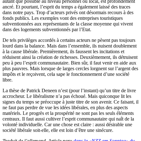
autant que possible au niveau personnel ou local, est profondément
ancré. Et pourtant, l’esprit du temps a également laissé des traces
dans notre pays. Trop d’acteurs privés ont désormais recours à des
fonds publics. Les exemples vont des entreprises touristiques
subventionnées aux représentants de la classe moyenne qui vivent
dans des logements subventionnés par l’Etat.
De tels privilèges accordés à certains acteurs ne pèsent pas toujours
lourd dans la balance. Mais dans l’ensemble, ils nuisent doublement
à la cause libérale. Premièrement, ils faussent les incitations et
réduisent ainsi la création de richesses. Deuxièmement, ils détruisent
peu à peu l’esprit communautaire. Bien sûr, il faut venir en aide aux
plus pauvres. Mais lorsque de larges cercles lorgnent sur l’argent des
impôts et le reçoivent, cela sape le fonctionnement d’une société
libre.
La thèse de Patrick Deneen n’est (pour l’instant) qu’un titre de livre
accrocheur. Le libéralisme n’a pas échoué. Mais quiconque lit les
signes du temps se préoccupe à juste titre de son avenir. Ce faisant, il
ne faut pas perdre de vue les idées libérales, en plus des aspects
matériels. Le progrès et la prospérité ne sont pas les seuls éléments
centraux. Il faut aussi cultiver l’esprit communautaire qui naît de la
volonté individuelle. Car une chose est claire : aussi désirable une
société libérale soit-elle, elle est loin d’être une sinécure.
Traduit de l’allemand. Article paru
dans la «NZZ am Sonntag» du