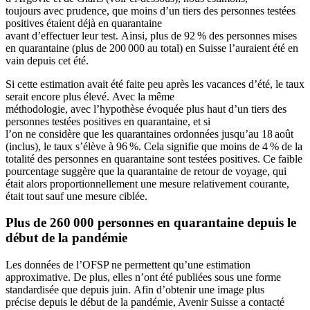
toujours
avec
pruden
c
e, que moins d’un tiers des personnes testées
positives étaient déjà en quarantaine
avant
d’effectuer
le
ur
test.
Ainsi,
plus de 92 % des
personnes mises
en quarantaine (plus de 200 000 au total) en Suisse
l’
auraient été en
vain depuis cet été.
Si cette estimation avait été faite peu après les vacances d’été, le taux
serait
encore
plus élevé
.
Avec la même
méthodologie
,
avec
l’hypothèse évoquée plus haut d’un tiers des
personnes testées positives en quarantaine
,
et
s
i
l’on
ne
considère
que les quarantaine
s ordonnées
jusqu’au 18 août
(inclus), le taux s’élève à 96 %
.
Cela signifie que moins de 4 % de
la
totalité
d
es personnes en quarantaine
sont testées positives.
Ce faible
pourcentage suggère que la quarantaine de retour de voyage, qui
était
alors
proportionnellement
une mesure relativement courante
,
était tout sauf une mesure ciblée.
Plus de 260 000 personnes en q
uarantaine depuis le
début de la pandémie
L
es données de l’OFSP ne permettent qu’une estimation
approximative.
De plus, elles n’ont été publiées sous une forme
standardisée
qu
e depuis
juin.
Afin d’obtenir une image plus
précise
depuis le
début de la pandémie, Avenir Suisse a
contacté