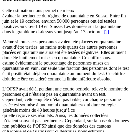
Cette estimation nous permet de mieux
évaluer
la
pertinence
du
régime
de quarantaine en
S
uisse.
Entre fin
juin et le
19 octobre
, environ 50 000 personnes ont été testées
positives au
Covid-19
en Suisse
.
Les
données sur la quarantaine
dans le graphique
ci-de
ssus
vont
jusqu’au 13 octobre.
[2]
Même s
i toutes ces personnes avaient été placées en quarantaine
avant d’être testées,
au moins trois quarts
des autres personnes
placées en quarantaine
auraient été testées négatives
. Elles auraient
donc été
inutilement
mises en quarantaine.
C
e chiffre sous-
estime
évidemment
le pourcentage de personnes
mises en
quarantaine en vain,
car seule une fraction des personnes dont le test
était po
sitif était déjà en quarantaine au moment du test. Ce chiffre
doit donc être considéré
comme la limite inférieure absolue.
L’OFSP a
vait
déjà, pendant une courte période,
relevé
le nombre de
personnes qui n’étaient pas en quarantaine avant un test.
Cependant,
cette enquête
n’
était
pas fiable
, car chaque personne
testée est soumise à une
«mini quarantaine»
qui dure en règle
générale moins de 48
heures jusqu’à ce
qu
’elle
reçoive
ses
résultats.
Ainsi,
les
données
collectées
n’étaient
souvent
pas pertinentes
. Cependant, sur la base de données
non publiées de l’OFSP ainsi que des données des cantons
d’Argovie et de Glaris (voir ci-dessous), nous
estimons
,