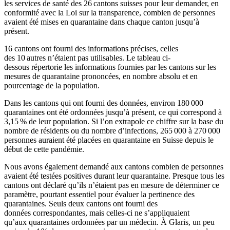
les
services de santé des 26
cantons suisses
pour leur demander
, en
conformité avec la Loi sur la transparence,
combien de personnes
avaient été mises en quarantaine dans chaque canton jusqu’à
présent
.
16 cantons
ont fourni
des informations
précises
,
celles
des
10
autres
n’étaient pas
utilisables.
L
e tableau ci-
dessous
répertori
e
l
es info
rmations
fournies par les cantons sur les
mesures de quarantaine prononcées
, en no
mbre absolu et
en
pourcentage de la population.
Dans les cantons qui ont fourni des données, environ 180 000
quarantaine
s
ont été ordonnées jusqu’à présent
, ce qui correspond à
3,15 % de leur population.
Si l’on extrapole ce chiffre sur la base
du
nombre de
résidents
ou
du nombre
d’infections,
265 000 à 270 000
personnes
auraient
été
placées
en quarantaine en Suisse depuis le
début de cette pandémie.
Nous avons également demandé aux cantons
combien de personnes
avaient été testées positives durant leur quarantaine.
Presque tous les
cantons ont déclaré qu’ils n’étaient pas en mesure de
déterminer ce
paramètre, pourtant essentiel
pour évaluer la pertinence des
quarantaines
. Seuls deux cantons
ont
fourni des
données
correspondantes
,
mais
celles-ci
ne s’appliquaient
qu’aux
quarantaine
s
ordonnées
par un médecin.
À Glaris,
un peu