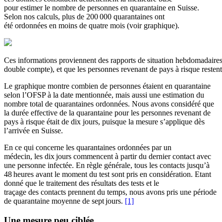
pour
estimer
le
nombre
de personnes en quarantaine en Suisse.
Selon nos calculs,
plus de 200 000
quarantaine
s
ont
été
ordonnées
en moins de quatre mois
(voir graphique).
Ces informations proviennent des rapports de situation hebdomadaires s
double compte), et que les personnes revenant de pays à risque resten
Le graphique montre combien de personnes étaient en quarantaine
selon l’OFSP à la date
mentionnée
, mais aussi
une
estimation du
nombre total de quarantaines
ordonnées
.
Nous avons
considéré
que
la durée effective de la quarantaine pour les personnes revenant de
pays à risque était de
dix
jours,
puisque la mesure s’applique dès
l’arrivée en Suisse.
En ce qui concerne les quarantaines
ordonnées
par un
médecin,
les
dix
jours commencent
à
partir du dernier contact avec
une personne infectée.
En règle générale, tous les contacts jusqu’à
48
heures avant le moment du test sont pris en considération.
Etant
donné que le traitement des résultats des tests
et
l
e
traçage
de
s
contacts prennent du temps, nous avons pris une période
de quarantaine moyenne de
sept
jours.
[1]
Une
mesure peu
ciblée