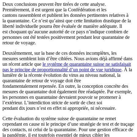
Deux conclusions peuvent être tirées de cette analyse.
Premièrement,
il est urgent que la Confédération et les
cantons
rassemblent
et publient les données
pertinentes
relatives à
la
quarantaine
.
Ce n’est qu’ainsi que cette
limitation
drastique
de la
liberté
individuelle pourra être évaluée de manière adéquate.
Il
est
choquant
qu’
aucune
autorité
de
ce pays
n’
indique combien de
personnes ont été testées positivement pendant leur
quarantaine de
retour de voyage.
Deuxièmement,
sur
la
base de
ces
données incomplètes,
les
mesures
semblent
loin d’être ciblées
. Nous avions déjà affirmé dans
un récent article que
le système de quarantaine suisse
ne satisfaisait
pas
le
principe de
proportionn
alité
d’un point de vue juridique
. À la
lumière de
la récente évolution
du virus
au niveau national, la
quarantaine de retour de voyage doit être
fondamentalement
repensée.
En outre, la conception
concrète
de
s
mesures
de
quarantaine doit également être réadaptée.
Par exemple
,
les personnes en quarantaine
devraient pouvoir
se
promener
à
l’extérieur
.
L
’interdiction stricte de sortir de chez soi
pendant
dix
jours n’est
en effet
ni appropriée, ni nécessaire.
Cette évaluation du système suisse de quarantaine ne remet
cependant en cause ni le principe
d’une
stratégie de
test et de
traçage
des contacts, ni celui de la quarantaine.
P
our une gestion
efficace de
la pandémie, il est
toutefois
essentiel
de
mieux cibler les