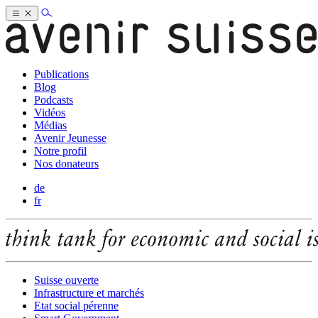
Publications
Blog
Podcasts
Vidéos
Médias
Avenir Jeunesse
Notre profil
Nos donateurs
de
fr
Suisse ouverte
Infrastructure et marchés
Etat social pérenne