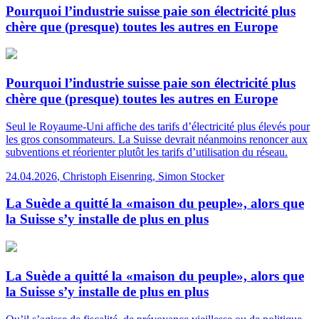
Pourquoi l’industrie suisse paie son électricité plus
chère que (presque) toutes les autres en Europe
Pourquoi l’industrie suisse paie son électricité plus
chère que (presque) toutes les autres en Europe
Seul le Royaume-Uni affiche des tarifs d’électricité plus élevés pour
les gros consommateurs. La Suisse devrait néanmoins renoncer aux
subventions et réorienter plutôt les tarifs d’utilisation du réseau.
24.04.2026
,
Christoph Eisenring, Simon Stocker
La Suède a quitté la «maison du peuple», alors que
la Suisse s’y installe de plus en plus
La Suède a quitté la «maison du peuple», alors que
la Suisse s’y installe de plus en plus