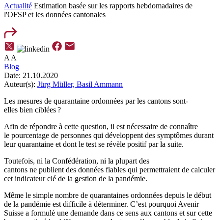
Actualité
Estimation basée sur les rapports hebdomadaires de
l'OFSP et les données cantonales
A
A
Blog
Date:
21.10.2020
Auteur(s):
Jürg Müller,
Basil Ammann
Le
s
mesures de qua
rantaine
ordonnées
par les cantons
sont-
elles
bien
ciblées
?
Afin de répondre à cette question, il est nécessaire de connaître
le
pourcentage
de
personnes qui développent des symptômes durant
leur quarantaine et dont le test se révèle positif par la suite.
Toutefois,
ni la Confédération, ni l
a plupart d
es
cantons
ne
publient
des données
fiables
qui
permettraient de calculer
cet indicateur clé de la gestion
de la
pandémie
.
M
ême
le
simple
nombre
de quarantaine
s
ordonnées
depuis le début
de la pandémie
est difficile
à
déterminer
.
C’est pourquoi Avenir
Suisse
a
formulé une demande dans ce sens aux
cantons
et
sur cette