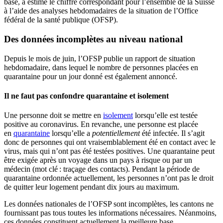
base,
a
estimé le chiffre correspondant pour l’ensemble de la Suisse
à
l’aide
des analyses hebdomadaires de la situation
de
l’
Office
fédéral
de la santé publique (
OFSP
)
.
Des données incomplètes au n
iveau national
Depuis le mois de juin, l’OFSP publie un rapport de situation
hebdomadaire, dans lequel le nom
b
re de personnes placées en
quarantaine
pour un jour
donné
est
également annoncé.
Il ne faut pas confondre q
uarantaine et isolement
Une personne doit se mettre en
isolement
lorsqu
’elle
est testée
positive au
coronavirus.
En revanche, u
ne personne est placée
en
quarantaine
lorsqu’elle a
potentiellement
été infectée.
Il s’agit
donc de perso
nnes qui ont vraisemblablement été en contact avec le
virus, mais qui n’ont pas été testées po
sitives.
Une quarantaine peut
être exigée après un voyage dans un pays à risque
ou par un
médecin (mot clé : traçage des contacts). P
endant la période de
quarantaine ordonnée actuellement
, les personnes
n’ont pas le droit
de
quitter
leur logement pendant dix jours au maximum.
Les données nationales de l’OFSP sont incomplètes,
les cantons ne
fourniss
a
nt pas
tous
toutes
les informations
nécessaires
.
Néanmoins,
ces
données
constituent
actuellement
la meilleure base