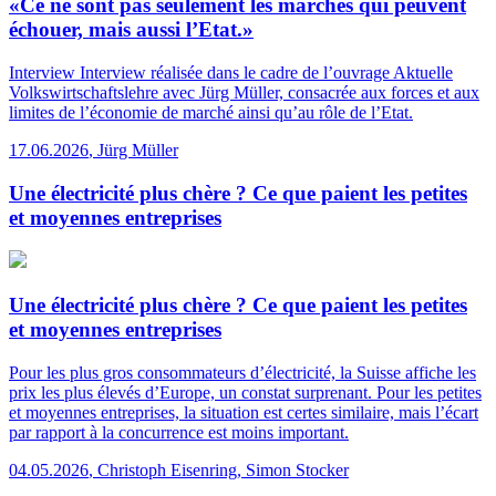
«Ce ne sont pas seulement les marchés qui peuvent
échouer, mais aussi l’Etat.»
Interview
Interview réalisée dans le cadre de l’ouvrage Aktuelle
Volkswirtschaftslehre avec Jürg Müller, consacrée aux forces et aux
limites de l’économie de marché ainsi qu’au rôle de l’Etat.
17.06.2026
,
Jürg Müller
Une électricité plus chère ? Ce que paient les petites
et moyennes entreprises
Une électricité plus chère ? Ce que paient les petites
et moyennes entreprises
Pour les plus gros consommateurs d’électricité, la Suisse affiche les
prix les plus élevés d’Europe, un constat surprenant. Pour les petites
et moyennes entreprises, la situation est certes similaire, mais l’écart
par rapport à la concurrence est moins important.
04.05.2026
,
Christoph Eisenring, Simon Stocker