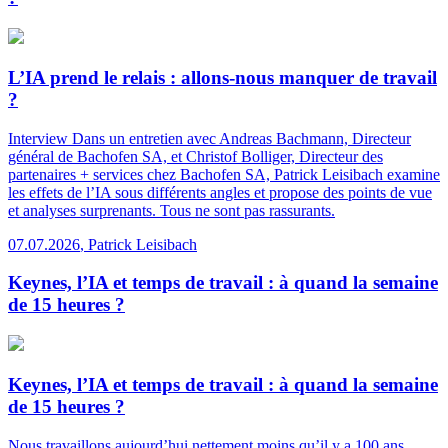
L’IA prend le relais : allons-nous manquer de travail
?
Interview
Dans un entretien avec Andreas Bachmann, Directeur
général de Bachofen SA, et Christof Bolliger, Directeur des
partenaires + services chez Bachofen SA, Patrick Leisibach examine
les effets de l’IA sous différents angles et propose des points de vue
et analyses surprenants. Tous ne sont pas rassurants.
07.07.2026
,
Patrick Leisibach
Keynes, l’IA et temps de travail : à quand la semaine
de 15 heures ?
Keynes, l’IA et temps de travail : à quand la semaine
de 15 heures ?
Nous travaillons aujourd’hui nettement moins qu’il y a 100 ans.