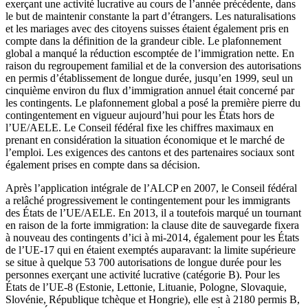
exerçant une activité lucrative au cours de l’année précédente, dans
le but de maintenir constante la part d’étrangers. Les naturalisations
et les mariages avec des citoyens suisses étaient également pris en
compte dans la définition de la grandeur cible. Le plafonnement
global a manqué la réduction escomptée de l’immigration nette. En
raison du regroupement familial et de la conversion des autorisations
en permis d’établissement de longue durée, jusqu’en 1999, seul un
cinquième environ du flux d’immigration annuel était concerné par
les contingents. Le plafonnement global a posé la première pierre du
contingentement en vigueur aujourd’hui pour les États hors de
l’UE/AELE. Le Conseil fédéral fixe les chiffres maximaux en
prenant en considération la situation économique et le marché de
l’emploi. Les exigences des cantons et des partenaires sociaux sont
également prises en compte dans sa décision.
Après l’application intégrale de l’ALCP en 2007, le Conseil fédéral
a relâché progressivement le contingentement pour les immigrants
des États de l’UE/AELE. En 2013, il a toutefois marqué un tournant
en raison de la forte immigration: la clause dite de sauvegarde fixera
à nouveau des contingents d’ici à mi-2014, également pour les États
de l’UE-17 qui en étaient exemptés auparavant: la limite supérieure
se situe à quelque 53 700 autorisations de longue durée pour les
personnes exerçant une activité lucrative (catégorie B). Pour les
États de l’UE-8 (Estonie, Lettonie, Lituanie, Pologne, Slovaquie,
Slovénie, République tchèque et Hongrie), elle est à 2180 permis B,