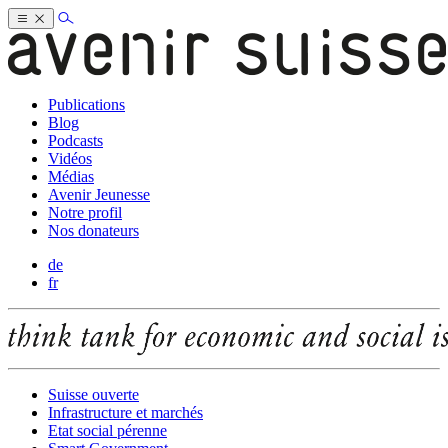
Publications
Blog
Podcasts
Vidéos
Médias
Avenir Jeunesse
Notre profil
Nos donateurs
de
fr
Suisse ouverte
Infrastructure et marchés
Etat social pérenne