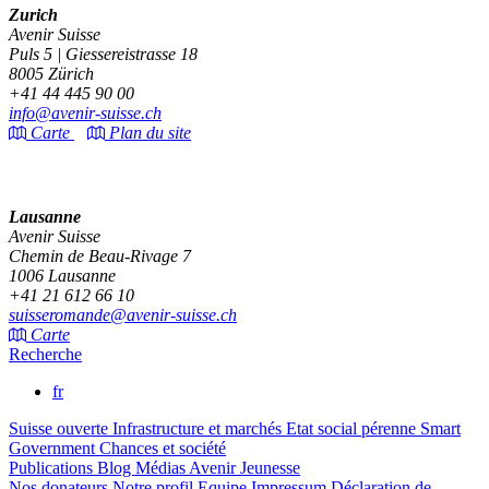
Zurich
Avenir Suisse
Puls 5 | Giessereistrasse 18
8005 Zürich
+41 44 445 90 00
info@avenir-suisse.ch
Carte
Plan du site
Lausanne
Avenir Suisse
Chemin de Beau-Rivage 7
1006 Lausanne
+41 21 612 66 10
suisseromande@avenir-suisse.ch
Carte
Recherche
fr
Suisse ouverte
Infrastructure et marchés
Etat social pérenne
Smart
Government
Chances et société
Publications
Blog
Médias
Avenir Jeunesse
Nos donateurs
Notre profil
Equipe
Impressum
Déclaration de