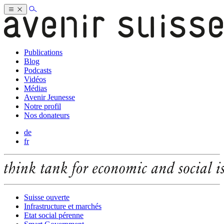
Publications
Blog
Podcasts
Vidéos
Médias
Avenir Jeunesse
Notre profil
Nos donateurs
de
fr
Suisse ouverte
Infrastructure et marchés
Etat social pérenne