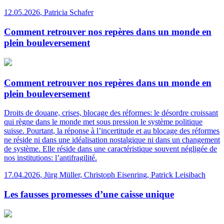
12.05.2026
,
Patricia Schafer
Comment retrouver nos repères dans un monde en
plein bouleversement
Comment retrouver nos repères dans un monde en
plein bouleversement
Droits de douane, crises, blocage des réformes: le désordre croissant
qui règne dans le monde met sous pression le système politique
suisse. Pourtant, la réponse à l’incertitude et au blocage des réformes
ne réside ni dans une idéalisation nostalgique ni dans un changement
de système. Elle réside dans une caractéristique souvent négligée de
nos institutions: l’antifragilité.
17.04.2026
,
Jürg Müller, Christoph Eisenring, Patrick Leisibach
Les fausses promesses d’une caisse unique