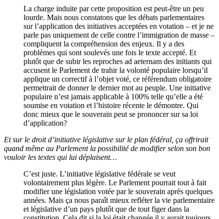
La charge induite par cette proposition est peut-être un peu
lourde. Mais nous constatons que les débats parlementaires
sur l’application des initiatives acceptées en votation – et je ne
parle pas uniquement de celle contre l’immigration de masse –
compliquent la compréhension des enjeux. Il y a des
problèmes qui sont soulevés une fois le texte accepté. Et
plutôt que de subir les reproches ad aeternam des initiants qui
accusent le Parlement de trahir la volonté populaire lorsqu’il
applique un correctif à l’objet voté, ce référendum obligatoire
permettrait de donner le dernier mot au peuple. Une initiative
populaire n’est jamais applicable à 100% telle qu’elle a été
soumise en votation et l’histoire récente le démontre. Qui
donc mieux que le souverain peut se prononcer sur sa loi
d’application?
Et sur le droit d’initiative législative sur le plan fédéral, ça offrirait
quand même au Parlement la possibilité de modifier selon son bon
vouloir les textes qui lui déplaisent…
C’est juste. L’initiative législative fédérale se veut
volontairement plus légère. Le Parlement pourrait tout à fait
modifier une législation votée par le souverain après quelques
années. Mais ça nous paraît mieux refléter la vie parlementaire
et législative d’un pays plutôt que de tout figer dans la
constitution. Cela dit si la loi était changée il y aurait toujours