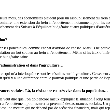
lusieurs mois, des économistes plaident pour un assouplissement du frein
contraire, une extension du frein à l’endettement, notamment pour les as
ttachement des Suisses à l’équilibre budgétaire et aux politiques d’austé
tion?
enses ponctuelles, comme l’achat d’avions de chasse. Mais ils ne peuven
lation un fort soutien au frein à l’endettement. Même si les taux d’intérê
ue budgétaire saine.
’administration et dans l’agriculture…
ce qui m’a interloqué, ce sont les résultats sur l’agriculture. Ce secteur 
t qu’il y a une différence entre le pouvoir politique et une partie de l’o
ances sociales. Là, la résistance est très vive dans la population…
a veut dire que l’on doit encore mieux expliquer la situation à long ter
in à l’endettement pour assurer la pérennité des assurances sociales. Un
C’est une mesure qui ne dépend pas de scénarios financiers, mais qui repo