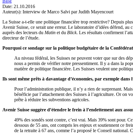
Blog
Date:
21.10.2016
Auteur(s):
Interview de Marco Salvi par Judith Mayencourt
La Suisse a-t-elle une politique financière trop restrictive? Depuis p
Avenir Suisse,
ce serait une erreur. Le laboratoire d’idées défend, au 
auprès des lecteurs du
Matin
et du
Blick
. Les résultats confirment l’a
directeur de l’étude.
Pourquoi ce sondage sur la politique budgétaire de la Confédéra
Au niveau fédéral, les Suisses ne peuvent voter que sur des dép
nous a permis de vérifier notre pressentiment. Il y a dans la popu
matière de politique financière. Les Suisses veulent une politiq
Ils sont même prêts à davantage d’économies, par exemple dans l
Pour l’administration publique, il n’y a rien de surprenant. Mais 
bénéficie par l’attachement des Suisses à l’agriculture. Or on voi
prête à réduire les subventions agricoles.
Avenir Suisse suggère d’étendre le frein à l’endettement aux assur
49% des sondés sont contre, c’est vrai. Mais 39% sont pour. Cel
dessous de 55 ans, ont compris les enjeux et soutiennent ce fre
de la retraite à 67 ans, comme l’a proposé le Conseil national. 