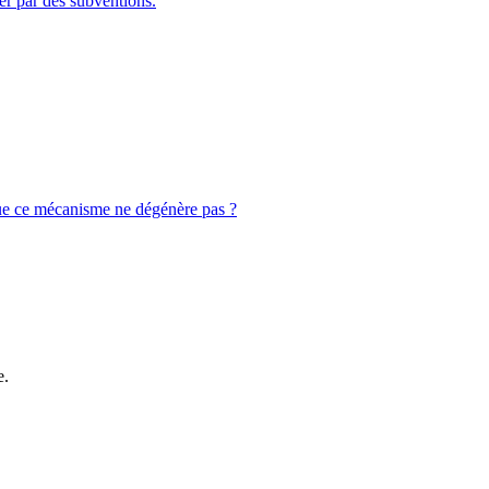
er par des subventions.
que ce mécanisme ne dégénère pas ?
e.