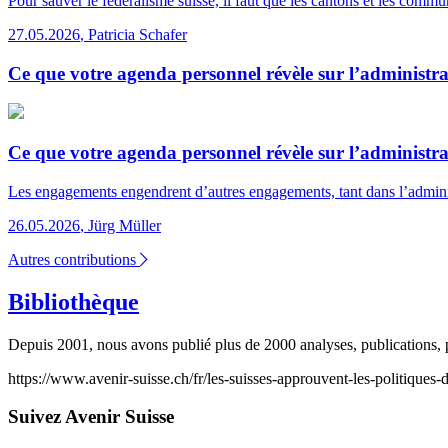
Pour sauver le fédéralisme suisse, il faut que les cantons et les comm
27.05.2026
,
Patricia Schafer
Ce que votre agenda personnel révèle sur l’administr
Ce que votre agenda personnel révèle sur l’administr
Les engagements engendrent d’autres engagements, tant dans l’adminis
26.05.2026
,
Jürg Müller
Autres contributions
Bibliothèque
Depuis 2001, nous avons publié plus de 2000 analyses, publications, p
https://www.avenir-suisse.ch/fr/les-suisses-approuvent-les-politiques-d
Suivez Avenir Suisse