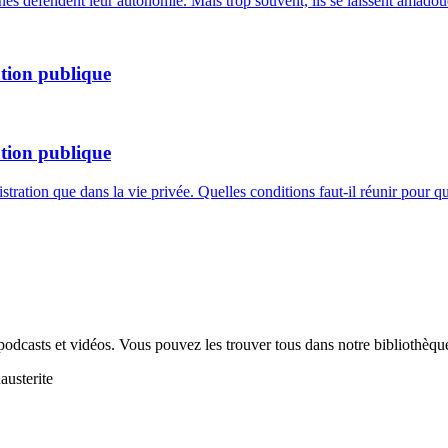
unes défendent leur autonomie. Mais trop souvent, ils se laissent amadou
ation publique
ation publique
tration que dans la vie privée. Quelles conditions faut-il réunir pour 
odcasts et vidéos. Vous pouvez les trouver tous dans notre bibliothèqu
austerite