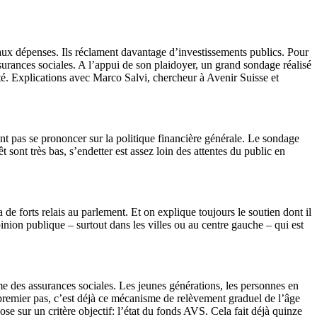
 aux dépenses. Ils réclament davantage d’investissements publics. Pour
surances sociales. A l’appui de son plaidoyer, un grand sondage réalisé
rité. Explications avec Marco Salvi, chercheur à Avenir Suisse et
t pas se prononcer sur la politique financière générale. Le sondage
t sont très bas, s’endetter est assez loin des attentes du public en
a de forts relais au parlement. Et on explique toujours le soutien dont il
pinion publique – surtout dans les villes ou au centre gauche – qui est
me des assurances sociales. Les jeunes générations, les personnes en
 premier pas, c’est déjà ce mécanisme de relèvement graduel de l’âge
se sur un critère objectif: l’état du fonds AVS. Cela fait déjà quinze