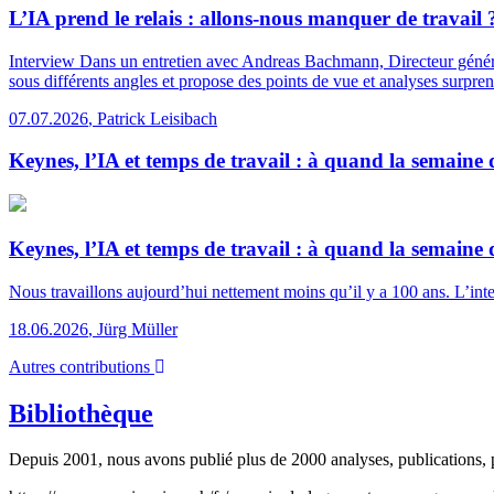
L’IA prend le relais : allons-nous manquer de travail 
Interview
Dans un entretien avec Andreas Bachmann, Directeur général
sous différents angles et propose des points de vue et analyses surpren
07.07.2026
,
Patrick Leisibach
Keynes, l’IA et temps de travail : à quand la semaine 
Keynes, l’IA et temps de travail : à quand la semaine 
Nous travaillons aujourd’hui nettement moins qu’il y a 100 ans. L’intel
18.06.2026
,
Jürg Müller
Autres contributions
Bibliothèque
Depuis 2001, nous avons publié plus de 2000 analyses, publications, p