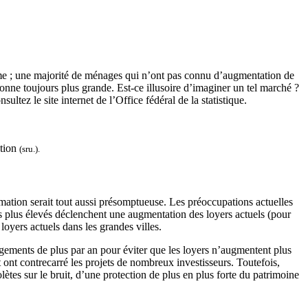
rme ; une majorité de ménages qui n’ont pas connu d’augmentation de
nne toujours plus grande. Est-ce illusoire d’imaginer un tel marché ?
ultez le site internet de l’Office fédéral de la statistique.
ation
(sru.).
mation serait tout aussi présomptueuse. Les préoccupations actuelles
ires plus élevés déclenchent une augmentation des loyers actuels (pour
loyers actuels dans les grandes villes.
 logements de plus par an pour éviter que les loyers n’augmentent plus
t ont contrecarré les projets de nombreux investisseurs. Toutefois,
tes sur le bruit, d’une protection de plus en plus forte du patrimoine