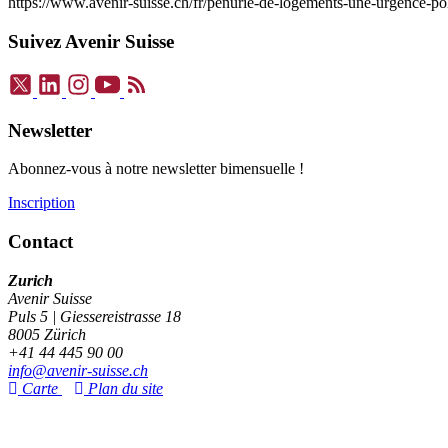
https://www.avenir-suisse.ch/fr/penurie-de-logements-une-urgence-pol
Suivez Avenir Suisse
Newsletter
Abonnez-vous à notre newsletter bimensuelle !
Inscription
Contact
Zurich
Avenir Suisse
Puls 5 | Giessereistrasse 18
8005 Zürich
+41 44 445 90 00
info@avenir-suisse.ch
Carte
Plan du site