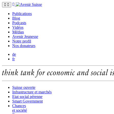
Publications
Blog
Podcasts
Vidéos
Médias
Avenir Jeunesse
Notre profil
Nos donateurs
de
fr
Suisse ouverte
Infrastructure et marchés
Etat social pérenne
Smart Government
Chances
et société