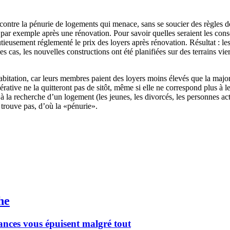
er contre la pénurie de logements qui menace, sans se soucier des règles 
, par exemple après une rénovation. Pour savoir quelles seraient les cons
sement réglementé le prix des loyers après rénovation. Résultat : les i
es cas, les nouvelles constructions ont été planifiées sur des terrains vi
tation, car leurs membres paient des loyers moins élevés que la majorité
rative ne la quitteront pas de sitôt, même si elle ne correspond plus à le
 à la recherche d’un logement (les jeunes, les divorcés, les personnes ac
 trouve pas, d’où la «pénurie».
he
cances vous épuisent malgré tout