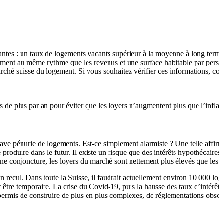
antes : un taux de logements vacants supérieur à la moyenne à long te
ment au même rythme que les revenus et une surface habitable par perso
arché suisse du logement. Si vous souhaitez vérifier ces informations, cons
s de plus par an pour éviter que les loyers n’augmentent plus que l’infl
ve pénurie de logements. Est-ce simplement alarmiste ? Une telle affir
se produire dans le futur. Il existe un risque que des intérêts hypothéca
nne conjoncture, les loyers du marché sont nettement plus élevés que les 
nt en recul. Dans toute la Suisse, il faudrait actuellement environ 10 000
t être temporaire. La crise du Covid-19, puis la hausse des taux d’intérê
ermis de construire de plus en plus complexes, de réglementations obsolè