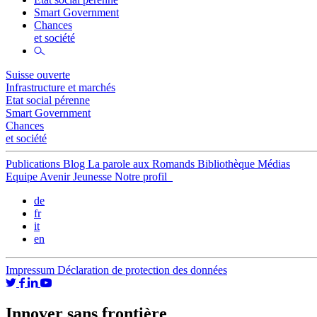
Smart Government
Chances
et société
Suisse ouverte
Infrastructure et marchés
Etat social pérenne
Smart Government
Chances
et société
Publications
Blog
La parole aux Romands
Bibliothèque
Médias
Equipe
Avenir Jeunesse
Notre profil
de
fr
it
en
Impressum
Déclaration de protection des données
Innover sans frontière