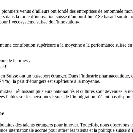
es pionniers venus d’ailleurs ont fondé des entreprises de renommée mond
ers dans la force d’innovation suisse d’aujourd’hui ? Se basant sur de 
pour l’«écosystème suisse de l’innovation».
ent une contribution supérieure à la moyenne à la performance suisse en 
urs de licornes ;
ts).
en Suisse ont un passeport étranger. Dans l’industrie pharmaceutique, ce
74 %), la part d’étrangers est supérieure à la moyenne.
ixtes» réunissant plusieurs nationalités et cultures sont devenues la no
es fiables sur les personnes issues de l’immigration n’étant pas disponibl
me
ibutaires des talents étrangers pour innover. Toutefois, nous observons tr
e internationale accrue pour attirer les talents et la politique suisse d’