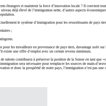
lents étrangers et maintenir la force d’innovation locale ? Il convient t
 niveau déjà élevé de l’immigration nette, d’autres aspects économiques,
population.
tuellement le système d’immigration pour les ressortissants de pays tier
itaires ;
ntingents.
on pour les travailleurs en provenance de pays tiers, davantage axée sur
’il existe une offre d’emploi avec un certain revenu minimum.
al de talents contribuera à préserver la position de la Suisse en tant qu
e immigration sera nécessaire pour remplacer les sources de main-d’œuvr
vation et donc la prospérité de notre pays, l’immigration n’est pas une 