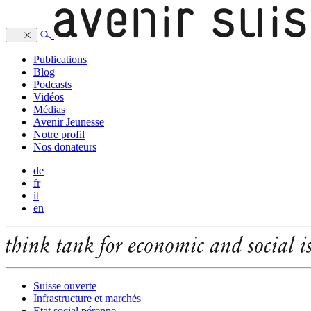
Publications
Blog
Podcasts
Vidéos
Médias
Avenir Jeunesse
Notre profil
Nos donateurs
de
fr
it
en
Suisse ouverte
Infrastructure et marchés
Etat social pérenne