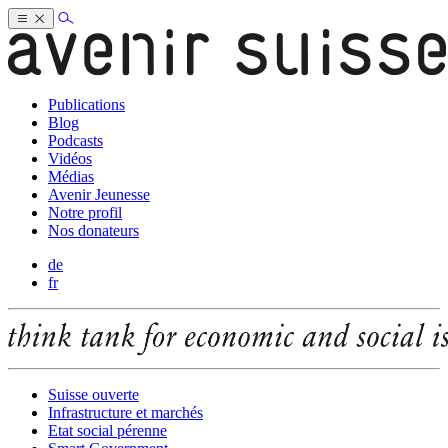
Publications
Blog
Podcasts
Vidéos
Médias
Avenir Jeunesse
Notre profil
Nos donateurs
de
fr
Suisse ouverte
Infrastructure et marchés
Etat social pérenne