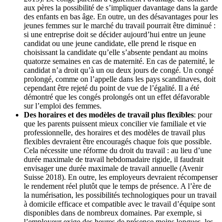
aux pères la possibilité de s’impliquer davantage dans la garde
des enfants en bas âge. En outre, un des désavantages pour les
jeunes femmes sur le marché du travail pourrait être diminué :
si une entreprise doit se décider aujourd’hui entre un jeune
candidat ou une jeune candidate, elle prend le risque en
choisissant la candidate qu’elle s’absente pendant au moins
quatorze semaines en cas de maternité. En cas de paternité, le
candidat n’a droit qu’à un ou deux jours de congé. Un congé
prolongé, comme on l’appelle dans les pays scandinaves, doit
cependant être rejeté du point de vue de l’égalité. Il a été
démontré que les congés prolongés ont un effet défavorable
sur l’emploi des femmes.
Des horaires et des modèles de travail plus flexibles
: pour
que les parents puissent mieux concilier vie familiale et vie
professionnelle, des horaires et des modèles de travail plus
flexibles devraient être encouragés chaque fois que possible.
Cela nécessite une réforme du droit du travail : au lieu d’une
durée maximale de travail hebdomadaire rigide, il faudrait
envisager une durée maximale de travail annuelle (Avenir
Suisse 2018). En outre, les employeurs devraient récompenser
le rendement réel plutôt que le temps de présence. A l’ère de
la numérisation, les possibilités technologiques pour un travail
à domicile efficace et compatible avec le travail d’équipe sont
disponibles dans de nombreux domaines. Par exemple, si
l’employeur exige des heures de présence moins longues, les