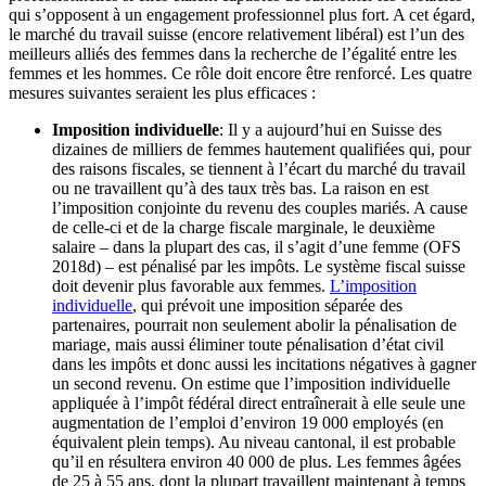
qui s’opposent à un engagement professionnel plus fort. A cet égard,
le marché du travail suisse (encore relativement libéral) est l’un des
meilleurs alliés des femmes dans la recherche de l’égalité entre les
femmes et les hommes. Ce rôle doit encore être renforcé. Les quatre
mesures suivantes seraient les plus efficaces :
Imposition individuelle
: Il y a aujourd’hui en Suisse des
dizaines de milliers de femmes hautement qualifiées qui, pour
des raisons fiscales, se tiennent à l’écart du marché du travail
ou ne travaillent qu’à des taux très bas. La raison en est
l’imposition conjointe du revenu des couples mariés. A cause
de celle-ci et de la charge fiscale marginale, le deuxième
salaire – dans la plupart des cas, il s’agit d’une femme (OFS
2018d) – est pénalisé par les impôts. Le système fiscal suisse
doit devenir plus favorable aux femmes.
L’imposition
individuelle
, qui prévoit une imposition séparée des
partenaires, pourrait non seulement abolir la pénalisation de
mariage, mais aussi éliminer toute pénalisation d’état civil
dans les impôts et donc aussi les incitations négatives à gagner
un second revenu. On estime que l’imposition individuelle
appliquée à l’impôt fédéral direct entraînerait à elle seule une
augmentation de l’emploi d’environ 19 000 employés (en
équivalent plein temps). Au niveau cantonal, il est probable
qu’il en résultera environ 40 000 de plus. Les femmes âgées
de 25 à 55 ans, dont la plupart travaillent maintenant à temps